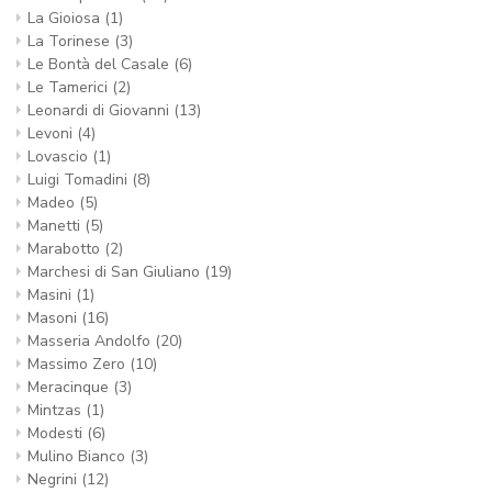
La Gioiosa
(1)
Ik wil me aanmelden voor de nieuwsbrief en heb de
privacy policy
gelezen.
La Torinese
(3)
Le Bontà del Casale
(6)
Le Tamerici
(2)
Leonardi di Giovanni
(13)
Levoni
(4)
Lovascio
(1)
Luigi Tomadini
(8)
Madeo
(5)
Manetti
(5)
Marabotto
(2)
Marchesi di San Giuliano
(19)
Masini
(1)
Masoni
(16)
Masseria Andolfo
(20)
Massimo Zero
(10)
Meracinque
(3)
Mintzas
(1)
Modesti
(6)
Mulino Bianco
(3)
Negrini
(12)