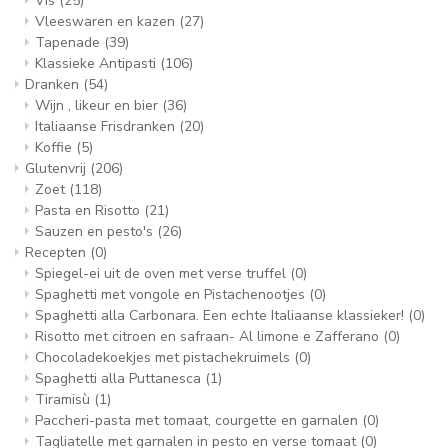
Vis
(25)
Vleeswaren en kazen
(27)
Tapenade
(39)
Klassieke Antipasti
(106)
Dranken
(54)
Wijn , likeur en bier
(36)
Italiaanse Frisdranken
(20)
Koffie
(5)
Glutenvrij
(206)
Zoet
(118)
Pasta en Risotto
(21)
Sauzen en pesto's
(26)
Recepten
(0)
Spiegel-ei uit de oven met verse truffel
(0)
Spaghetti met vongole en Pistachenootjes
(0)
Spaghetti alla Carbonara. Een echte Italiaanse klassieker!
(0)
Risotto met citroen en safraan- Al limone e Zafferano
(0)
Chocoladekoekjes met pistachekruimels
(0)
Spaghetti alla Puttanesca
(1)
Tiramisù
(1)
Paccheri-pasta met tomaat, courgette en garnalen
(0)
Tagliatelle met garnalen in pesto en verse tomaat
(0)