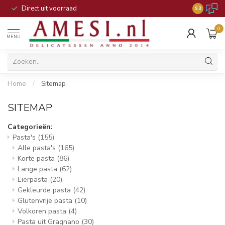
Direct uit voorraad
9.3
0
MENU
Home
/
Sitemap
SITEMAP
Categorieën:
Pasta's
(155)
Alle pasta's
(165)
Korte pasta
(86)
Lange pasta
(62)
Eierpasta
(20)
Gekleurde pasta
(42)
Glutenvrije pasta
(10)
Volkoren pasta
(4)
Pasta uit Gragnano
(30)