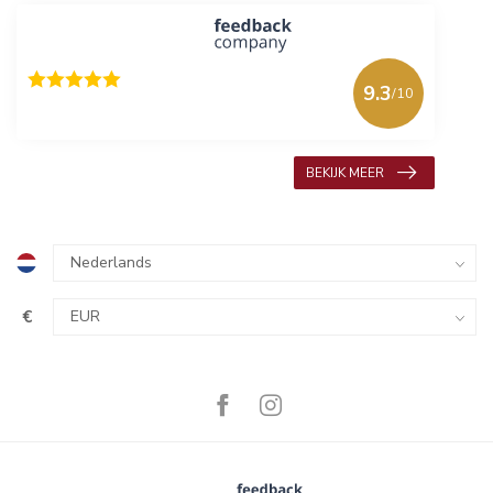
9.3
/10
618 beoordelingen
BEKIJK MEER
€