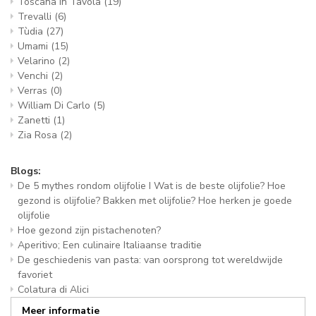
Toscana in Tavola
(19)
Trevalli
(6)
Tùdia
(27)
Umami
(15)
Velarino
(2)
Venchi
(2)
Verras
(0)
William Di Carlo
(5)
Zanetti
(1)
Zia Rosa
(2)
Blogs:
De 5 mythes rondom olijfolie I Wat is de beste olijfolie? Hoe
gezond is olijfolie? Bakken met olijfolie? Hoe herken je goede
olijfolie
Hoe gezond zijn pistachenoten?
Aperitivo; Een culinaire Italiaanse traditie
De geschiedenis van pasta: van oorsprong tot wereldwijde
favoriet
Colatura di Alici
Meer informatie