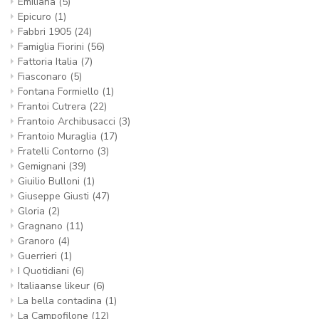
Emiliana
(5)
Epicuro
(1)
Fabbri 1905
(24)
Famiglia Fiorini
(56)
Fattoria Italia
(7)
Fiasconaro
(5)
Fontana Formiello
(1)
Frantoi Cutrera
(22)
Frantoio Archibusacci
(3)
Frantoio Muraglia
(17)
Fratelli Contorno
(3)
Meld u aan voor de nieuwsbrief en blijf
Gemignani
(39)
op de hoogte van wekelijkse acties,
Giuilio Bulloni
(1)
nieuwe producten, authentieke
Giuseppe Giusti
(47)
Italiaanse recepten en nog veel meer!
Gloria
(2)
Gragnano
(11)
Granoro
(4)
Guerrieri
(1)
I Quotidiani
(6)
Italiaanse likeur
(6)
Inschrijven
La bella contadina
(1)
La Campofilone
(12)