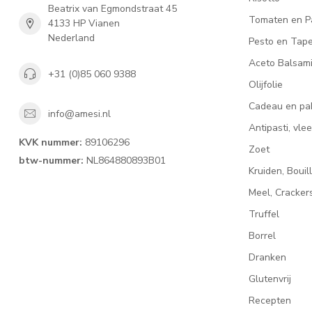
Beatrix van Egmondstraat 45
Tomaten en P
4133 HP Vianen
Nederland
Pesto en Tap
Aceto Balsam
+31 (0)85 060 9388
Olijfolie
Cadeau en pa
info@amesi.nl
Antipasti, vl
KVK nummer:
89106296
Zoet
btw-nummer:
NL864880893B01
Kruiden, Bouil
Meel, Cracke
Truffel
Borrel
Dranken
Glutenvrij
Recepten