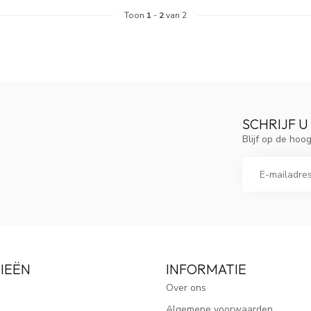
Toon
1
-
2
van 2
SCHRIJF U
Blijf op de ho
IEËN
INFORMATIE
Over ons
Algemene voorwaarden