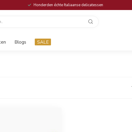
Honderden échte Italiaanse delicatessen
ten
Blogs
SALE