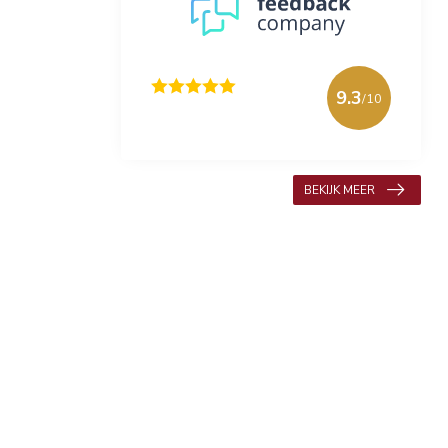
9.3
/10
618 beoordelingen
BEKIJK MEER