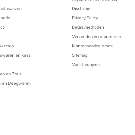
astasauzen
Disclaimer
enade
Privacy Policy
ico
Betaalmethoden
Verzenden & retourneren
kketten
Klantenservice Amesi
eeswaren en kaas
Sitemap
Voor bedrijven
lon en Zout
rs en Deegwaren