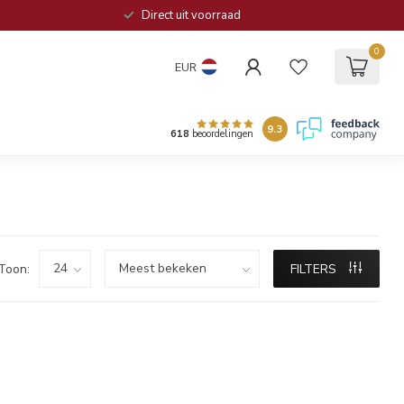
Direct uit voorraad
0
EUR
9.3
618
beoordelingen
Toon:
FILTERS