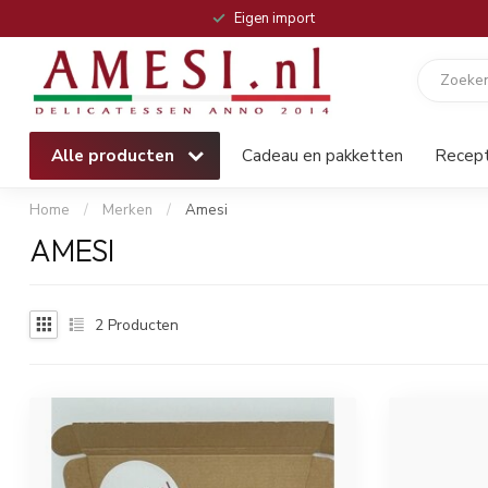
Eigen import
Alle producten
Cadeau en pakketten
Recep
Home
/
Merken
/
Amesi
AMESI
2
Producten