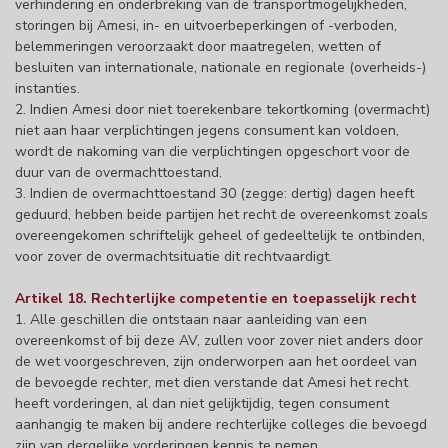
verhindering en onderbreking van de transportmogelijkheden,
storingen bij Amesi, in- en uitvoerbeperkingen of -verboden,
belemmeringen veroorzaakt door maatregelen, wetten of
besluiten van internationale, nationale en regionale (overheids-)
instanties.
2. Indien Amesi door niet toerekenbare tekortkoming (overmacht)
niet aan haar verplichtingen jegens consument kan voldoen,
wordt de nakoming van die verplichtingen opgeschort voor de
duur van de overmachttoestand.
3. Indien de overmachttoestand 30 (zegge: dertig) dagen heeft
geduurd, hebben beide partijen het recht de overeenkomst zoals
overeengekomen schriftelijk geheel of gedeeltelijk te ontbinden,
voor zover de overmachtsituatie dit rechtvaardigt.
Artikel 18. Rechterlijke competentie en toepasselijk recht
1. Alle geschillen die ontstaan naar aanleiding van een
overeenkomst of bij deze AV, zullen voor zover niet anders door
de wet voorgeschreven, zijn onderworpen aan het oordeel van
de bevoegde rechter, met dien verstande dat Amesi het recht
heeft vorderingen, al dan niet gelijktijdig, tegen consument
aanhangig te maken bij andere rechterlijke colleges die bevoegd
zijn van dergelijke vorderingen kennis te nemen.