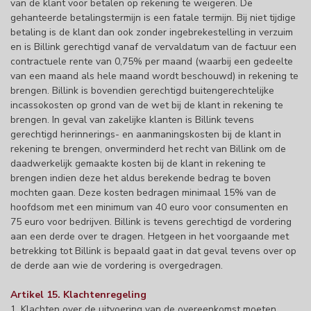
van de klant voor betalen op rekening te weigeren. De
gehanteerde betalingstermijn is een fatale termijn. Bij niet tijdige
betaling is de klant dan ook zonder ingebrekestelling in verzuim
en is Billink gerechtigd vanaf de vervaldatum van de factuur een
contractuele rente van 0,75% per maand (waarbij een gedeelte
van een maand als hele maand wordt beschouwd) in rekening te
brengen. Billink is bovendien gerechtigd buitengerechtelijke
incassokosten op grond van de wet bij de klant in rekening te
brengen. In geval van zakelijke klanten is Billink tevens
gerechtigd herinnerings- en aanmaningskosten bij de klant in
rekening te brengen, onverminderd het recht van Billink om de
daadwerkelijk gemaakte kosten bij de klant in rekening te
brengen indien deze het aldus berekende bedrag te boven
mochten gaan. Deze kosten bedragen minimaal 15% van de
hoofdsom met een minimum van 40 euro voor consumenten en
75 euro voor bedrijven. Billink is tevens gerechtigd de vordering
aan een derde over te dragen. Hetgeen in het voorgaande met
betrekking tot Billink is bepaald gaat in dat geval tevens over op
de derde aan wie de vordering is overgedragen.
Artikel 15. Klachtenregeling
1. Klachten over de uitvoering van de overeenkomst moeten