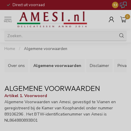
Direct uit voorraad
9.3
0
MENU
Home
/
Algemene voorwaarden
Over ons
Algemene voorwaarden
Disclaimer
Privacy
ALGEMENE VOORWAARDEN
Artikel 1. Voorwoord
Algemene Voorwaarden van Amesi, gevestigd te Vianen en
geregistreerd bij de Kamer van Koophandel onder nummer
89106296 . Het BTW-identificatienummer van Amesi is
NL864880893B01