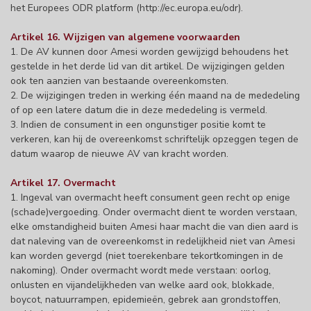
het Europees ODR platform (http://ec.europa.eu/odr).
Artikel 16. Wijzigen van algemene voorwaarden
1. De AV kunnen door Amesi worden gewijzigd behoudens het
gestelde in het derde lid van dit artikel. De wijzigingen gelden
ook ten aanzien van bestaande overeenkomsten.
2. De wijzigingen treden in werking één maand na de mededeling
of op een latere datum die in deze mededeling is vermeld.
3. Indien de consument in een ongunstiger positie komt te
verkeren, kan hij de overeenkomst schriftelijk opzeggen tegen de
datum waarop de nieuwe AV van kracht worden.
Artikel 17. Overmacht
1. Ingeval van overmacht heeft consument geen recht op enige
(schade)vergoeding. Onder overmacht dient te worden verstaan,
elke omstandigheid buiten Amesi haar macht die van dien aard is
dat naleving van de overeenkomst in redelijkheid niet van Amesi
kan worden gevergd (niet toerekenbare tekortkomingen in de
nakoming). Onder overmacht wordt mede verstaan: oorlog,
onlusten en vijandelijkheden van welke aard ook, blokkade,
boycot, natuurrampen, epidemieën, gebrek aan grondstoffen,