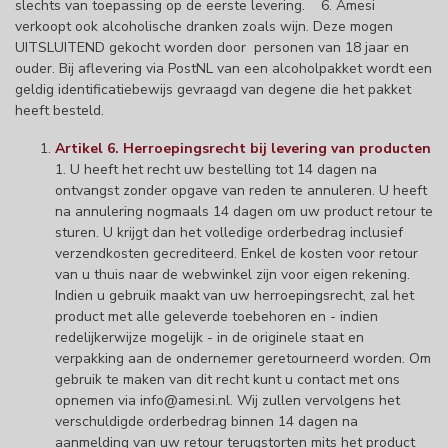
slechts van toepassing op de eerste levering. 6. Amesi
verkoopt ook alcoholische dranken zoals wijn. Deze mogen
UITSLUITEND gekocht worden door personen van 18 jaar en
ouder. Bij aflevering via PostNL van een alcoholpakket wordt een
geldig identificatiebewijs gevraagd van degene die het pakket
heeft besteld.
Artikel 6. Herroepingsrecht bij levering van producten
1. U heeft het recht uw bestelling tot 14 dagen na
ontvangst zonder opgave van reden te annuleren. U heeft
na annulering nogmaals 14 dagen om uw product retour te
sturen. U krijgt dan het volledige orderbedrag inclusief
verzendkosten gecrediteerd. Enkel de kosten voor retour
van u thuis naar de webwinkel zijn voor eigen rekening.
Indien u gebruik maakt van uw herroepingsrecht, zal het
product met alle geleverde toebehoren en - indien
redelijkerwijze mogelijk - in de originele staat en
verpakking aan de ondernemer geretourneerd worden. Om
gebruik te maken van dit recht kunt u contact met ons
opnemen via
info@amesi.nl
. Wij zullen vervolgens het
verschuldigde orderbedrag binnen 14 dagen na
aanmelding van uw retour terugstorten mits het product