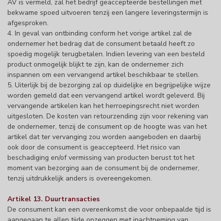
AV is vermeld, zal het bedrijf geaccepteerde bestellingen met
bekwame spoed uitvoeren tenzij een langere leveringstermijn is
afgesproken.
4. In geval van ontbinding conform het vorige artikel zal de
ondernemer het bedrag dat de consument betaald heeft zo
spoedig mogelijk terugbetalen. Indien levering van een besteld
product onmogelijk blijkt te zijn, kan de ondernemer zich
inspannen om een vervangend artikel beschikbaar te stellen.
5. Uiterlijk bij de bezorging zal op duidelijke en begrijpelijke wijze
worden gemeld dat een vervangend artikel wordt geleverd. Bij
vervangende artikelen kan het herroepingsrecht niet worden
uitgesloten. De kosten van retourzending zijn voor rekening van
de ondernemer, tenzij de consument op de hoogte was van het
artikel dat ter vervanging zou worden aangeboden en daarbij
ook door de consument is geaccepteerd. Het risico van
beschadiging en/of vermissing van producten berust tot het
moment van bezorging aan de consument bij de ondernemer,
tenzij uitdrukkelijk anders is overeengekomen.
Artikel 13. Duurtransacties
De consument kan een overeenkomst die voor onbepaalde tijd is
aangegaan te allen tijde opzeggen met inachtneming van