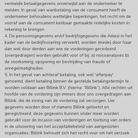
vermelde betaalgegevens onverwijld aan de ondernemer te
melden. In geval van wanbetaling van de consument heeft de
ondernemer behoudens wettelijke beperkingen, het recht om de
vooraf aan de consument kenbaar gemaakte redelijke kosten in
rekening te brengen.
4. De persoonsgegevens en/of bedrijfsgegevens die Amesi in het
kader van de bedrijfsvoering verwerkt, worden (mede) door haar
dan wel door derden aan wie de vorderingen gecedeerd
(overgedragen) worden gebruikt voor of bij: a) risicoanalyses b)
de voorkoming, opsporing en bestrijding van fraude of
onregelmatigheden.
5. In het geval van achteraf betaling, ook wel 'afterpay'
genoemd, dient betaling binnen de gestelde betalingstermijn te
worden voldaan aan Billink B.V. (hierna: “Billink”). Alle rechten uit
hoofde van de vordering zijn immers door ons overgedragen aan
Billink, die de inning van de vordering zal verzorgen. Uw
gegevens worden door of namens Billink getoetst en
geregistreerd, deze gegevens kunnen onder meer worden
gebruikt voor de incasso van vorderingen en toetsing van orders
in de uitvoering van het acceptatiebeleid van aangesloten
organisaties. Billink behoudt zich het recht voor om het verzoek