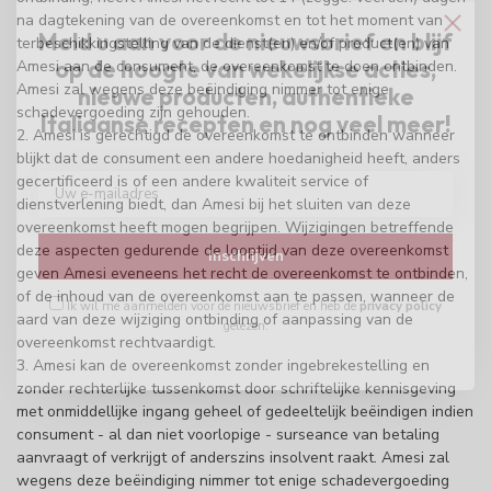
na dagtekening van de overeenkomst en tot het moment van
Meld u aan voor de nieuwsbrief en blijf
terbeschikkingstelling van de dienst(en) en/of product(en) van
op de hoogte van wekelijkse acties,
Amesi aan de consument, de overeenkomst te doen ontbinden.
Amesi zal wegens deze beëindiging nimmer tot enige
nieuwe producten, authentieke
schadevergoeding zijn gehouden.
Italiaanse recepten en nog veel meer!
2. Amesi is gerechtigd de overeenkomst te ontbinden wanneer
blijkt dat de consument een andere hoedanigheid heeft, anders
gecertificeerd is of een andere kwaliteit service of
dienstverlening biedt, dan Amesi bij het sluiten van deze
overeenkomst heeft mogen begrijpen. Wijzigingen betreffende
deze aspecten gedurende de looptijd van deze overeenkomst
Inschrijven
geven Amesi eveneens het recht de overeenkomst te ontbinden,
of de inhoud van de overeenkomst aan te passen, wanneer de
Ik wil me aanmelden voor de nieuwsbrief en heb de
privacy policy
aard van deze wijziging ontbinding of aanpassing van de
gelezen.
overeenkomst rechtvaardigt.
3. Amesi kan de overeenkomst zonder ingebrekestelling en
zonder rechterlijke tussenkomst door schriftelijke kennisgeving
met onmiddellijke ingang geheel of gedeeltelijk beëindigen indien
consument - al dan niet voorlopige - surseance van betaling
aanvraagt of verkrijgt of anderszins insolvent raakt. Amesi zal
wegens deze beëindiging nimmer tot enige schadevergoeding