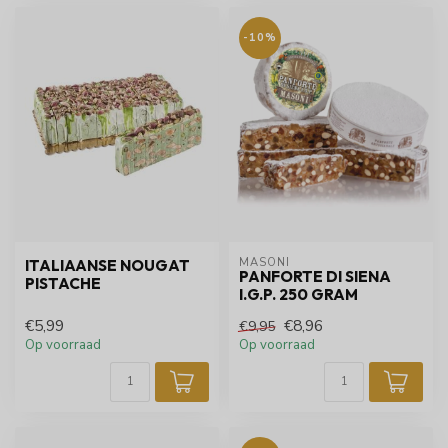
-10%
MASONI
ITALIAANSE NOUGAT
PANFORTE DI SIENA
PISTACHE
I.G.P. 250 GRAM
€5,99
€8,96
€9,95
Op voorraad
Op voorraad