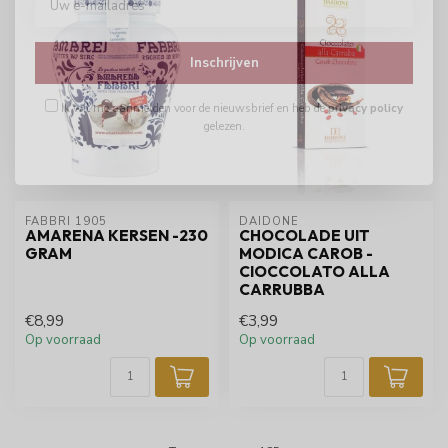
Inschrijven
Ik wil me aanmelden voor de nieuwsbrief en heb de
privacy policy
gelezen.
FABBRI 1905
DAIDONE
AMARENA KERSEN -230
CHOCOLADE UIT
GRAM
MODICA CAROB -
CIOCCOLATO ALLA
CARRUBBA
€8,99
€3,99
Op voorraad
Op voorraad