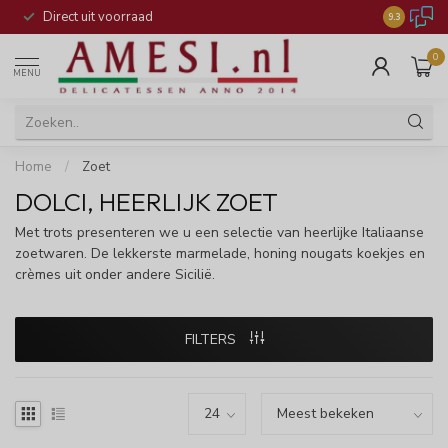
chte Italiaanse delicatessen
Direct uit voorraad
9.3
0
MENU
Home
/
Zoet
DOLCI, HEERLIJK ZOET
Met trots presenteren we u een selectie van heerlijke Italiaanse
zoetwaren. De lekkerste marmelade, honing nougats koekjes en
crèmes uit onder andere Sicilië.
FILTERS