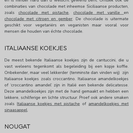
en is minder hard dan u wellicht gewend bent. Ontdek ook de
combinaties van chocolade met inheemse Siciliaanse producten,
zoals
chocolade met pistache
,
chocolade met vanille
en
chocolade met citroen en gember
. De chocolade is uitermate
geschikt voor vegetariërs en veganisten maar vooral voor
mensen die houden van échte chocolade.
ITALIAANSE KOEKJES
De meest bekende Italiaanse koekjes zijn de cantuccini, die u
vast weleens tegenkomt als begeleiding bij een kopje koffie.
Onbekender, maar veel lekkerder (tenminste dan vinden wij) zijn
Italiaanse koekjes zoals croccantino. Italiaanse amandelkoekjes
of ‘croccantino amandel’ zijn in Italië een bekende delicatesse.
Deze amandelkoekjes zijn met de hand gemaakt en hebben een
lekkere, schilferige en lichte structuur. Proef ook andere smaken
zoals
Italiaanse koekjes met pistache
of
amandelkoekjes met
sinaasappel
.
NOUGAT