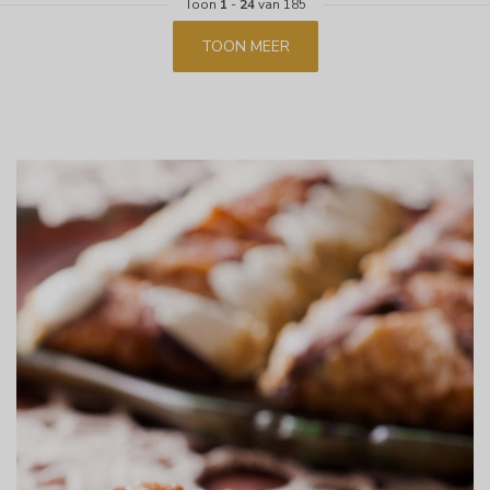
Toon
1
-
24
van 185
TOON MEER