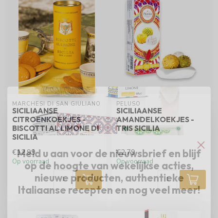
MARCHESI DI SAN GIULIANO
PELUSO
SICILIAANSE
SICILIAANSE
CITROENKOEKJES -
AMANDELKOEKJES -
BISCOTTI AL LIMONE DI
TRIS SICILIA
SICILIA
Meld u aan voor de nieuwsbrief en blijf
€12,99
€2,79
Op voorraad
Op voorraad
op de hoogte van wekelijkse acties,
nieuwe producten, authentieke
Italiaanse recepten en nog veel meer!