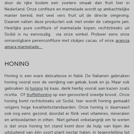
door de rijke bodem een zoetere smaak dan fruit hier in
Nederland. Onze confiture en marmelade wordt op ambachtelijke
manier bereid, met veel vers fruit uit de directe omgeving.
Daarom vallen deze producten ook niet onder de categorie jam.
Heerlijke pure confiture of marmelade
kopen, rechtstreeks uit
Sicilië is nu eenvoudig, via onze winkel. Probeer eens onze
onnavolgbare perenconfiture met stukjes cacao, of onze
arancia
amara marmelade...
HONING
Honing is een ware delicatesse in Italië. De Italianen gebruiken
honing vooral voor de verrijking van gebak, koek en ijs. Maar ook
gebruiken zij
honing
bij kaas, denk hierbij vooral aan kazen zoals
ricotta. Of
truffelhoning
op een geroosterd sneetje brood....Onze
honing komt rechtstreeks uit Sicilië, hier wordt honing gemaakt
volgens hoge kwaliteitsstandaarden. Onze honing is daarnaast
ook nog eens gezond, doordat er flink veel vitamines, mineralen
en antioxidanten in zitten. Niet geheel onbelangrijk om te weten
is dat onze honing tot stand komt door de hulp van bijen die
uitsluitend van één soort plant nectar halen, in tegenstelling tot