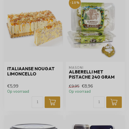
-10%
MASONI
ITALIAANSE NOUGAT
ALBERELLI MET
LIMONCELLO
PISTACHE 240 GRAM
€5,99
€8,96
€9,95
Op voorraad
Op voorraad