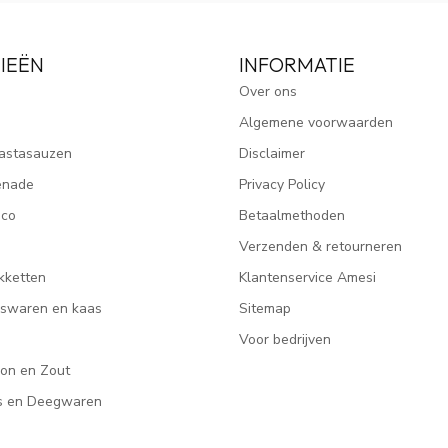
IEËN
INFORMATIE
Over ons
Algemene voorwaarden
astasauzen
Disclaimer
enade
Privacy Policy
ico
Betaalmethoden
Verzenden & retourneren
kketten
Klantenservice Amesi
eeswaren en kaas
Sitemap
Voor bedrijven
lon en Zout
rs en Deegwaren