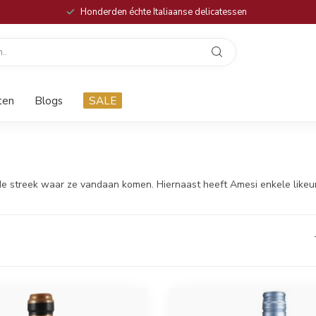
Honderden échte Italiaanse delicatessen
ten
Blogs
SALE
de streek waar ze vandaan komen. Hiernaast heeft Amesi enkele likeur