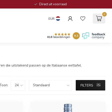
Direct uit voorraad
0
EUR
9.3
618
beoordelingen
en die uitstekend passen op de Italiaanse eettafel.
Toon:
FILTERS