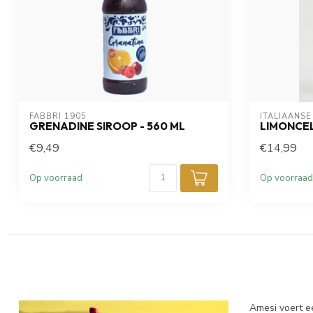
FABBRI 1905
ITALIAANSE
GRENADINE SIROOP - 560 ML
LIMONCE
€9,49
€14,99
Op voorraad
Op voorraad
Amesi voert e