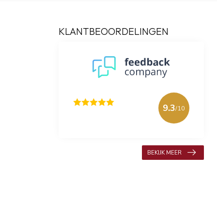
KLANTBEOORDELINGEN
9.3
/10
618 beoordelingen
BEKIJK MEER