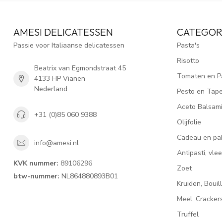
AMESI DELICATESSEN
CATEGOR
Passie voor Italiaanse delicatessen
Pasta's
Risotto
Beatrix van Egmondstraat 45
Tomaten en P
4133 HP Vianen
Nederland
Pesto en Tap
Aceto Balsam
+31 (0)85 060 9388
Olijfolie
Cadeau en pa
info@amesi.nl
Antipasti, vl
KVK nummer:
89106296
Zoet
btw-nummer:
NL864880893B01
Kruiden, Bouil
Meel, Cracke
Truffel