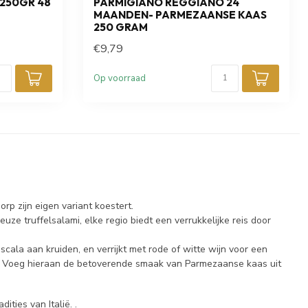
250GR 48
PARMIGIANO REGGIANO 24
MAANDEN- PARMEZAANSE KAAS
250 GRAM
€9,79
Op voorraad
dorp zijn eigen variant koestert.
uze truffelsalami, elke regio biedt een verrukkelijke reis door
ala aan kruiden, en verrijkt met rode of witte wijn voor een
hap. Voeg hieraan de betoverende smaak van Parmezaanse kaas uit
ties van Italië. .