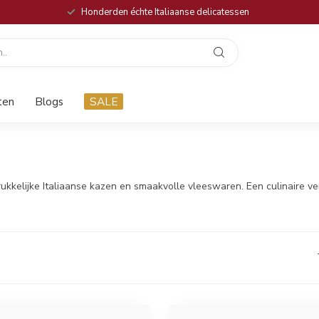
Honderden échte Italiaanse delicatessen
ten
Blogs
SALE
rrukkelijke Italiaanse kazen en smaakvolle vleeswaren. Een culinaire