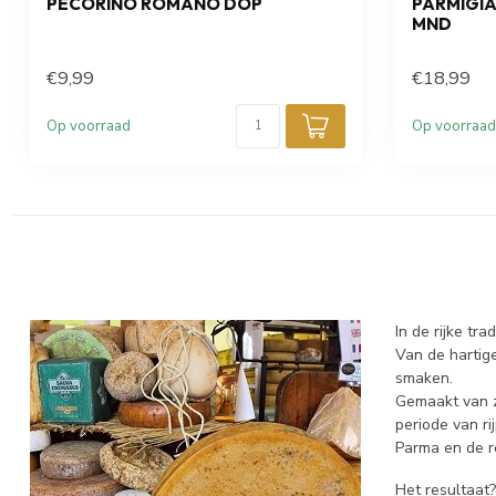
PECORINO ROMANO DOP
PARMIGI
MND
€9,99
€18,99
Op voorraad
Op voorraad
In de rijke tra
Van de hartige
smaken.
Gemaakt van zo
periode van r
Parma en de r
Het resultaat?