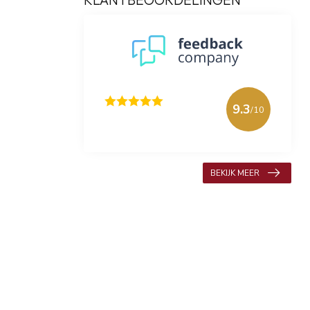
9.3
/10
618 beoordelingen
BEKIJK MEER