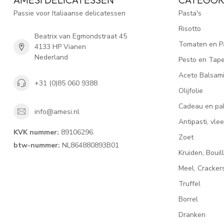
Passie voor Italiaanse delicatessen
Pasta's
Risotto
Beatrix van Egmondstraat 45
Tomaten en P
4133 HP Vianen
Nederland
Pesto en Tap
Aceto Balsam
+31 (0)85 060 9388
Olijfolie
Cadeau en pa
info@amesi.nl
Antipasti, vl
KVK nummer:
89106296
Zoet
btw-nummer:
NL864880893B01
Kruiden, Bouil
Meel, Cracke
Truffel
Borrel
Dranken