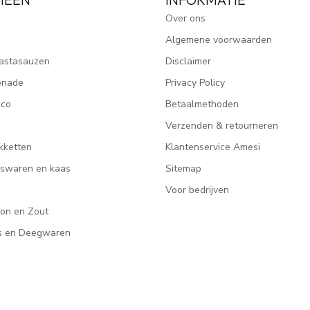
Over ons
Algemene voorwaarden
astasauzen
Disclaimer
enade
Privacy Policy
ico
Betaalmethoden
Verzenden & retourneren
kketten
Klantenservice Amesi
eeswaren en kaas
Sitemap
Voor bedrijven
lon en Zout
rs en Deegwaren