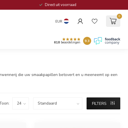
Direct uit voorraad
0
EUR
9.3
618
beoordelingen
 verwennerij die uw smaakpapillen betovert en u meeneemt op een
Toon:
FILTERS