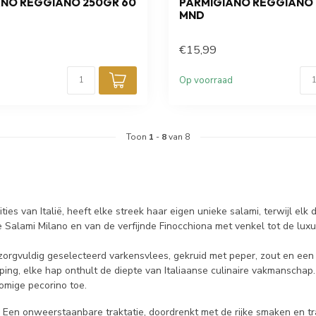
ANO REGGIANO 250GR 60
PARMIGIANO REGGIANO 
MND
€15,99
Op voorraad
Toon
1
-
8
van 8
dities van Italië, heeft elke streek haar eigen unieke salami, terwijl elk 
 Salami Milano en van de verfijnde Finocchiona met venkel tot de luxue
rgvuldig geselecteerd varkensvlees, gekruid met peper, zout en een sc
ijping, elke hap onthult de diepte van Italiaanse culinaire vakmansc
omige pecorino toe.
 Een onweerstaanbare traktatie, doordrenkt met de rijke smaken en tradi