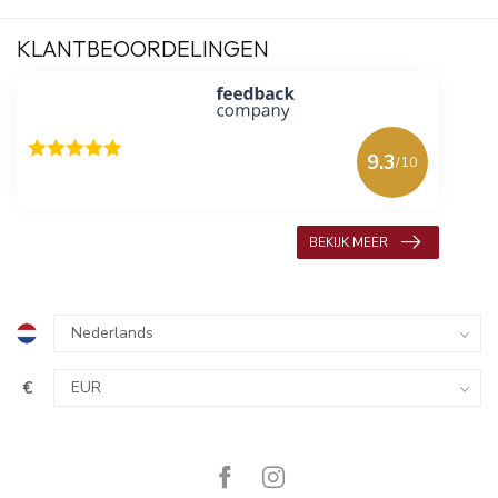
KLANTBEOORDELINGEN
9.3
/10
618 beoordelingen
BEKIJK MEER
€