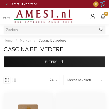
Direct uit voorraad
9.3
0
MENU
Home
/
Merken
/
Cascina Belvedere
CASCINA BELVEDERE
FILTERS