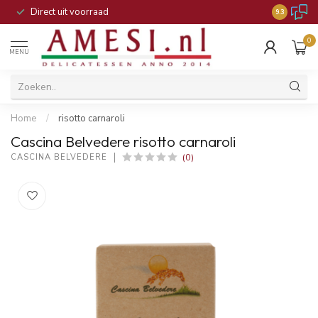
Direct uit voorraad
9.3
0
MENU
Home
/
risotto carnaroli
Cascina Belvedere risotto carnaroli
(0)
CASCINA BELVEDERE