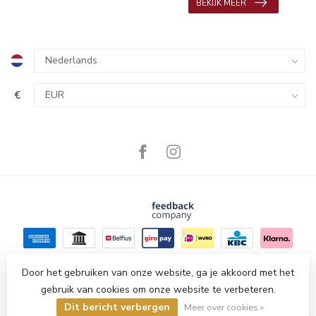
BEKIJK MEER
€
Door het gebruiken van onze website, ga je akkoord met het
gebruik van cookies om onze website te verbeteren.
© Copyright 2026 Amesi Delicatessen
- Powered by
Lightspeed
-
Dit bericht verbergen
Lightspeed design
by
Dyvelopment
Meer over cookies »