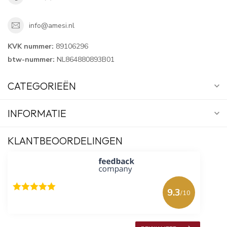
info@amesi.nl
KVK nummer:
89106296
btw-nummer:
NL864880893B01
CATEGORIEËN
INFORMATIE
KLANTBEOORDELINGEN
9.3
/10
618 beoordelingen