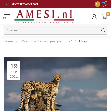
Direct uit voorraad
9.3
0
MENU
Home
/
Waarom willen wij geen palmolie?
/
Blogs
19
SEP
2021