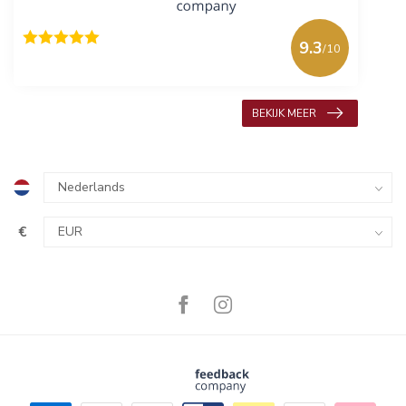
9.3
/10
618 beoordelingen
BEKIJK MEER
€