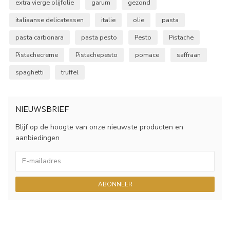
extra vierge olijfolie
garum
gezond
italiaanse delicatessen
italie
olie
pasta
pasta carbonara
pasta pesto
Pesto
Pistache
Pistachecreme
Pistachepesto
pomace
saffraan
spaghetti
truffel
NIEUWSBRIEF
Blijf op de hoogte van onze nieuwste producten en
aanbiedingen
ABONNEER