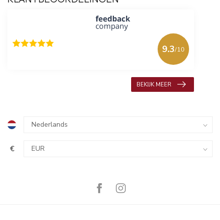
9.3
/10
618 beoordelingen
BEKIJK MEER
€