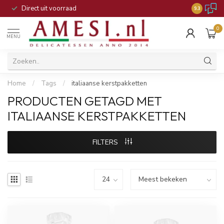
Direct uit voorraad
9.3
0
MENU
Home
/
Tags
/
italiaanse kerstpakketten
PRODUCTEN GETAGD MET
ITALIAANSE KERSTPAKKETTEN
FILTERS