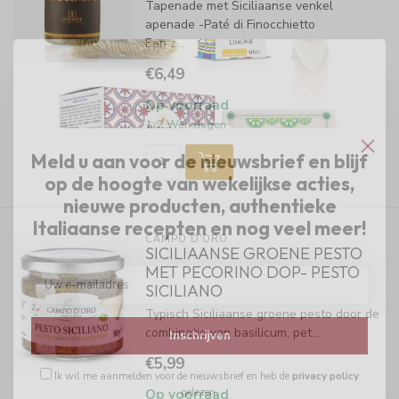
Tapenade met Siciliaanse venkel
apenade -Paté di Finocchietto
Een z...
€6,49
Op voorraad
1-2 Werkdagen
Meld u aan voor de nieuwsbrief en blijf
op de hoogte van wekelijkse acties,
nieuwe producten, authentieke
Italiaanse recepten en nog veel meer!
CAMPO D'ORO
SICILIAANSE GROENE PESTO
MET PECORINO DOP- PESTO
SICILIANO
Typisch Siciliaanse groene pesto door de
combinatie van basilicum, pet...
Inschrijven
€5,99
Ik wil me aanmelden voor de nieuwsbrief en heb de
privacy policy
gelezen.
Op voorraad