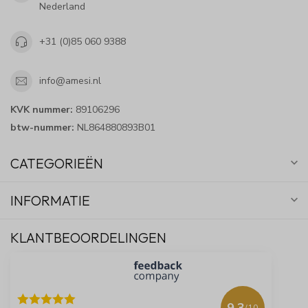
Nederland
+31 (0)85 060 9388
info@amesi.nl
KVK nummer:
89106296
btw-nummer:
NL864880893B01
CATEGORIEËN
INFORMATIE
KLANTBEOORDELINGEN
9.3
/10