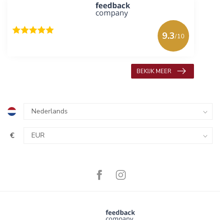
9.3
/10
618 beoordelingen
BEKIJK MEER
€