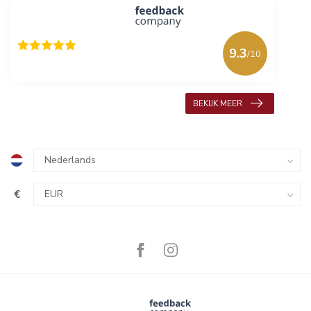
9.3
/10
618 beoordelingen
BEKIJK MEER
€