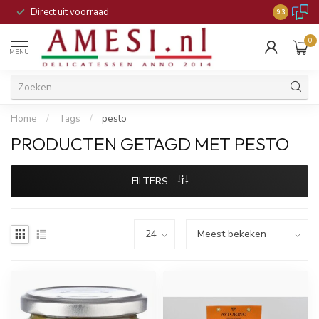
Direct uit voorraad
9.3
0
MENU
Home
/
Tags
/
pesto
PRODUCTEN GETAGD MET PESTO
FILTERS