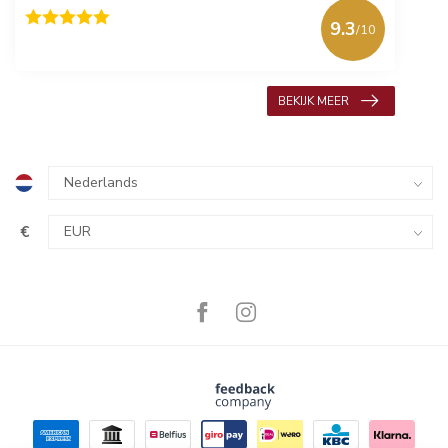
9.3
/10
618 beoordelingen
BEKIJK MEER
€