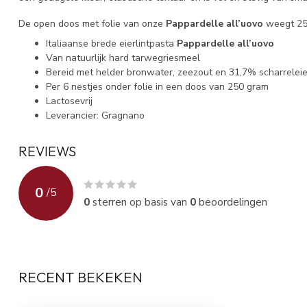
De open doos met folie van onze
Pappardelle all’uovo
weegt 250
Italiaanse brede eierlintpasta
Pappardelle all’uovo
Van natuurlijk hard tarwegriesmeel
Bereid met helder bronwater, zeezout en 31,7% scharrelei
Per 6 nestjes onder folie in een doos van 250 gram
Lactosevrij
Leverancier: Gragnano
REVIEWS
0
/
5
0
sterren op basis van
0
beoordelingen
RECENT BEKEKEN