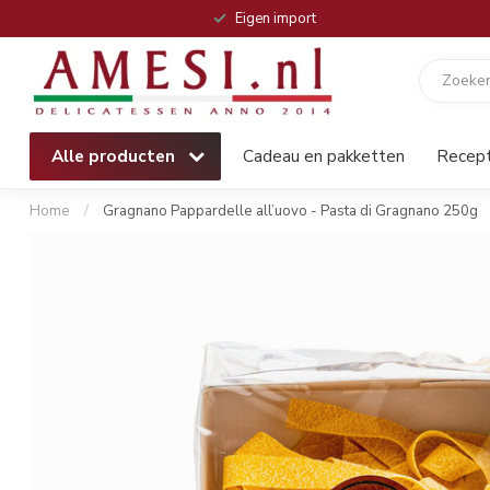
Eigen import
Alle producten
Cadeau en pakketten
Recep
Home
/
Gragnano Pappardelle all’uovo - Pasta di Gragnano 250g