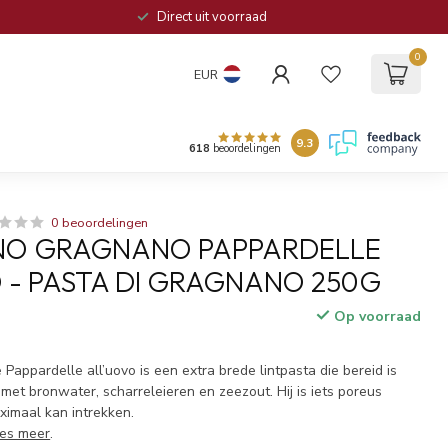
Direct uit voorraad
0
EUR
9.3
618
beoordelingen
0 beoordelingen
O GRAGNANO PAPPARDELLE
 - PASTA DI GRAGNANO 250G
Op voorraad
appardelle all’uovo is een extra brede lintpasta die bereid is
et bronwater, scharreleieren en zeezout. Hij is iets poreus
ximaal kan intrekken.
es meer
.