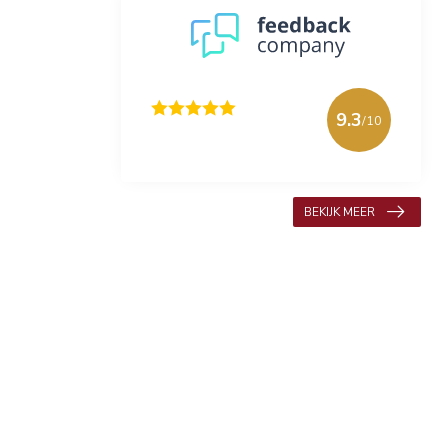
9.3
/10
618 beoordelingen
BEKIJK MEER