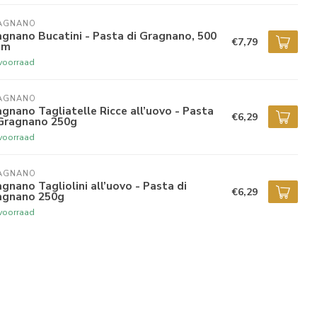
AGNANO
gnano Bucatini - Pasta di Gragnano, 500
€7,79
am
voorraad
AGNANO
gnano Tagliatelle Ricce all’uovo - Pasta
€6,29
 Gragnano 250g
voorraad
AGNANO
gnano Tagliolini all’uovo - Pasta di
€6,29
agnano 250g
voorraad