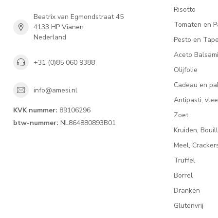
Risotto
Beatrix van Egmondstraat 45
Tomaten en P
4133 HP Vianen
Nederland
Pesto en Tap
Aceto Balsam
+31 (0)85 060 9388
Olijfolie
Cadeau en pa
info@amesi.nl
Antipasti, vl
KVK nummer:
89106296
Zoet
btw-nummer:
NL864880893B01
Kruiden, Bouil
Meel, Cracke
Truffel
Borrel
Dranken
Glutenvrij