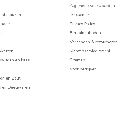
Algemene voorwaarden
astasauzen
Disclaimer
enade
Privacy Policy
ico
Betaalmethoden
Verzenden & retourneren
kketten
Klantenservice Amesi
eeswaren en kaas
Sitemap
Voor bedrijven
lon en Zout
rs en Deegwaren