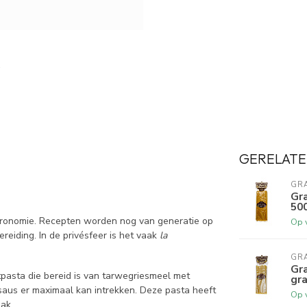
GERELATE
GR
Gr
50
stronomie. Recepten worden nog van generatie op
Op 
eiding. In de privésfeer is het vaak
la
GR
Gra
tpasta die bereid is van tarwegriesmeel met
gr
 saus er maximaal kan intrekken. Deze pasta heeft
Op 
ak.