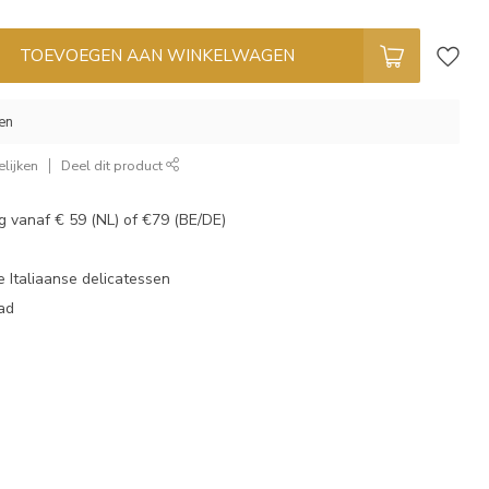
TOEVOEGEN AAN WINKELWAGEN
en
lijken
Deel dit product
g vanaf € 59 (NL) of €79 (BE/DE)
 Italiaanse delicatessen
aad