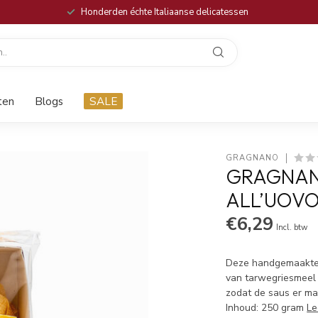
Honderden échte Italiaanse delicatessen
ten
Blogs
SALE
GRAGNANO
GRAGNAN
ALL’UOVO
€6,29
Incl. btw
Deze handgemaakte P
van tarwegriesmeel m
zodat de saus er ma
Inhoud: 250 gram
Le