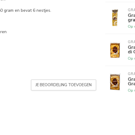
 gram en bevat 6 nestjes.
GR
Gra
gr
Op 
eren
GR
Gra
di
Op 
GR
Gra
Gr
JE BEOORDELING TOEVOEGEN
Op 