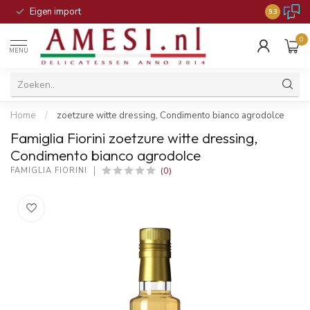
Eigen import
Honderden é
9.3
0
MENU
Home
/
zoetzure witte dressing, Condimento bianco agrodolce
Famiglia Fiorini zoetzure witte dressing,
Condimento bianco agrodolce
(0)
FAMIGLIA FIORINI