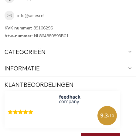
info@amesi.nl
KVK nummer:
89106296
btw-nummer:
NL864880893B01
CATEGORIEËN
INFORMATIE
KLANTBEOORDELINGEN
9.3
/10
618 beoordelingen