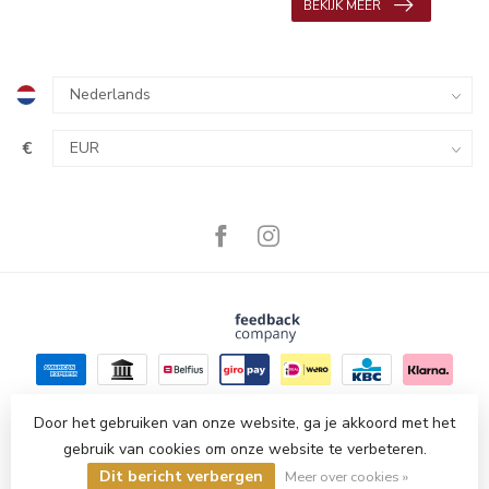
BEKIJK MEER
€
Door het gebruiken van onze website, ga je akkoord met het
gebruik van cookies om onze website te verbeteren.
© Copyright 2026 Amesi Delicatessen
- Powered by
Lightspeed
-
Dit bericht verbergen
Lightspeed design
by
Dyvelopment
Meer over cookies »