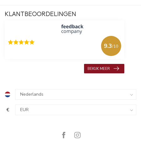
KLANTBEOORDELINGEN
9.3
/10
618 beoordelingen
BEKIJK MEER
€