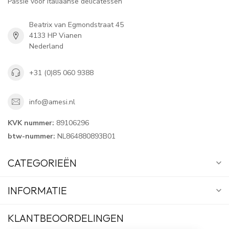
Passie voor Italiaanse delicatessen
Beatrix van Egmondstraat 45
4133 HP Vianen
Nederland
+31 (0)85 060 9388
info@amesi.nl
KVK nummer:
89106296
btw-nummer:
NL864880893B01
CATEGORIEËN
INFORMATIE
KLANTBEOORDELINGEN