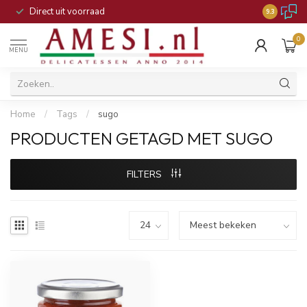
Direct uit voorraad
9.3
0
MENU
Home
/
Tags
/
sugo
PRODUCTEN GETAGD MET SUGO
FILTERS