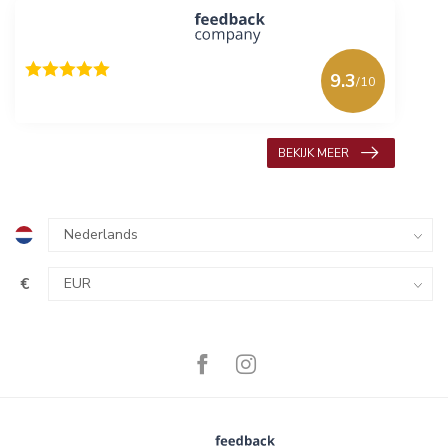
9.3
/10
618 beoordelingen
BEKIJK MEER
€