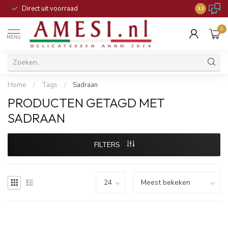
Direct uit voorraad
9.3
0
MENU
Home
/
Tags
/
Sadraan
PRODUCTEN GETAGD MET
SADRAAN
FILTERS