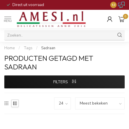
Direct uit voorraad
9.3
0
MENU
Home
/
Tags
/
Sadraan
PRODUCTEN GETAGD MET
SADRAAN
FILTERS