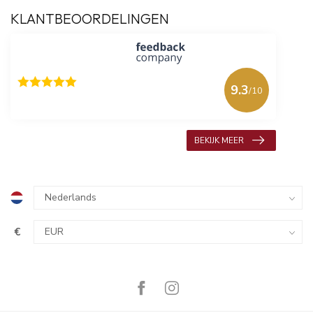
KLANTBEOORDELINGEN
9.3
/10
618 beoordelingen
BEKIJK MEER
€