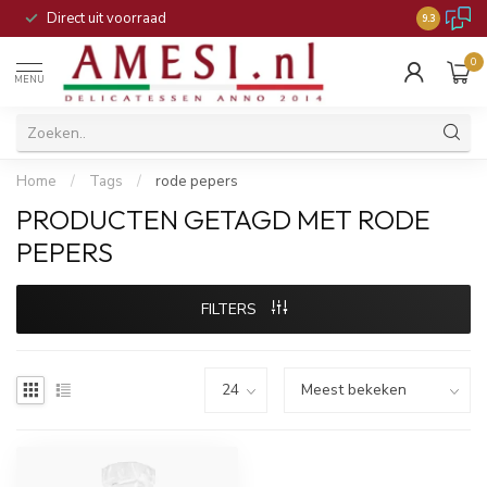
Direct uit voorraad
9.3
0
MENU
Home
/
Tags
/
rode pepers
PRODUCTEN GETAGD MET RODE
PEPERS
FILTERS