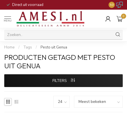
Direct uit voorraad
9.3
0
MENU
Home
/
Tags
/
Pesto uit Genua
PRODUCTEN GETAGD MET PESTO
UIT GENUA
FILTERS