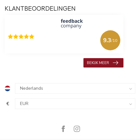
KLANTBEOORDELINGEN
9.3
/10
618 beoordelingen
BEKIJK MEER
€