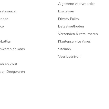
Algemene voorwaarden
astasauzen
Disclaimer
enade
Privacy Policy
ico
Betaalmethoden
Verzenden & retourneren
kketten
Klantenservice Amesi
eeswaren en kaas
Sitemap
Voor bedrijven
lon en Zout
rs en Deegwaren