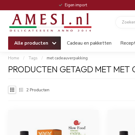
Eigen import
Alle producten
Cadeau en pakketten
Recep
Home
/
Tags
/
met cadeauverpakking
PRODUCTEN GETAGD MET MET 
2
Producten