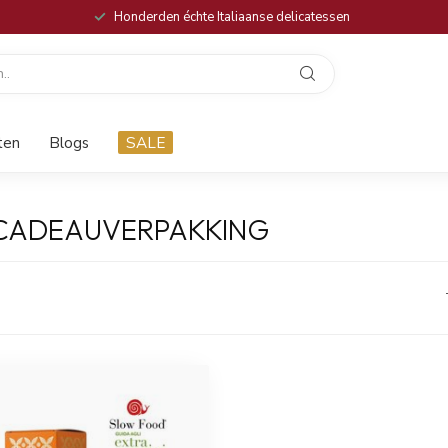
Honderden échte Italiaanse delicatessen
ten
Blogs
SALE
CADEAUVERPAKKING