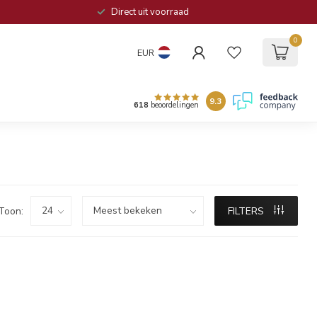
Direct uit voorraad
0
EUR
9.3
618
beoordelingen
Toon:
FILTERS