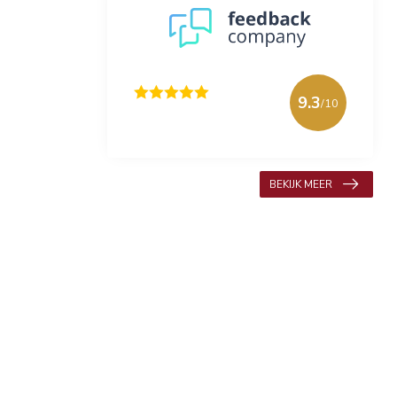
9.3
/10
618 beoordelingen
BEKIJK MEER