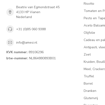
Risotto
Beatrix van Egmondstraat 45
Tomaten en P
4133 HP Vianen
Nederland
Pesto en Tap
Aceto Balsam
+31 (0)85 060 9388
Olijfolie
Cadeau en pa
info@amesi.nl
Antipasti, vl
KVK nummer:
89106296
Zoet
btw-nummer:
NL864880893B01
Kruiden, Bouil
Meel, Cracke
Truffel
Borrel
Dranken
Glutenvrij