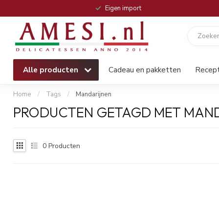
Eigen import
Alle producten
Cadeau en pakketten
Recep
Home
/
Tags
/
Mandarijnen
PRODUCTEN GETAGD MET MAN
0
Producten