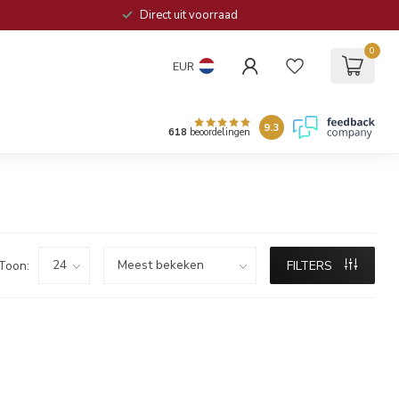
Direct uit voorraad
0
EUR
9.3
618
beoordelingen
Toon:
FILTERS