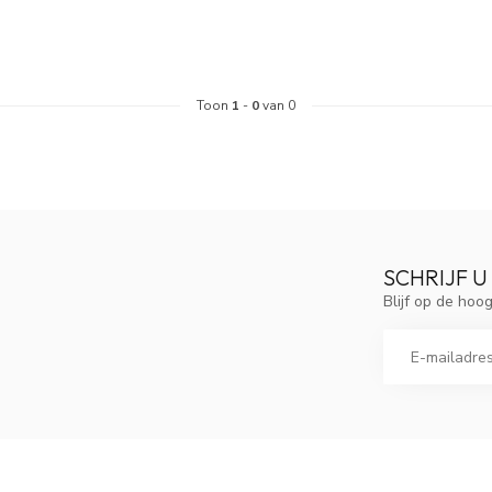
Toon
1
-
0
van 0
SCHRIJF U
Blijf op de ho