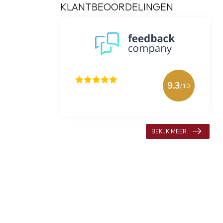
KLANTBEOORDELINGEN
9.3
/10
618 beoordelingen
BEKIJK MEER