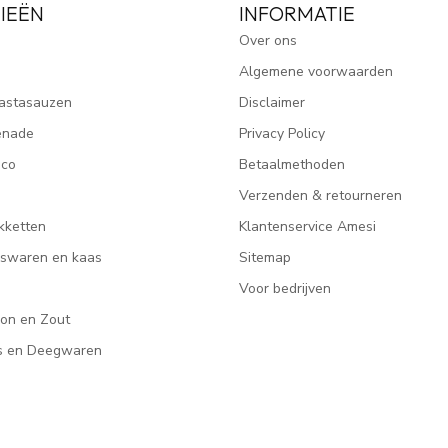
IEËN
INFORMATIE
Over ons
Algemene voorwaarden
astasauzen
Disclaimer
enade
Privacy Policy
ico
Betaalmethoden
Verzenden & retourneren
kketten
Klantenservice Amesi
eeswaren en kaas
Sitemap
Voor bedrijven
lon en Zout
rs en Deegwaren