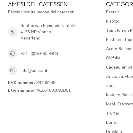
AMESI DELICATESSEN
CATEGOR
Passie voor Italiaanse delicatessen
Pasta's
Risotto
Beatrix van Egmondstraat 45
Tomaten en P
4133 HP Vianen
Nederland
Pesto en Tap
Aceto Balsam
+31 (0)85 060 9388
Olijfolie
Cadeau en pa
info@amesi.nl
Antipasti, vl
KVK nummer:
89106296
Zoet
btw-nummer:
NL864880893B01
Kruiden, Bouil
Meel, Cracke
Truffel
Borrel
Dranken