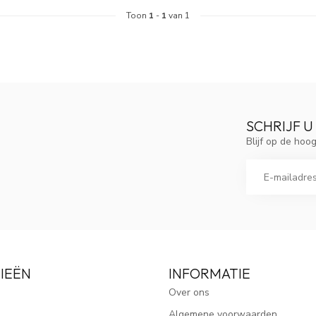
Toon
1
-
1
van 1
SCHRIJF U
Blijf op de ho
IEËN
INFORMATIE
Over ons
Algemene voorwaarden