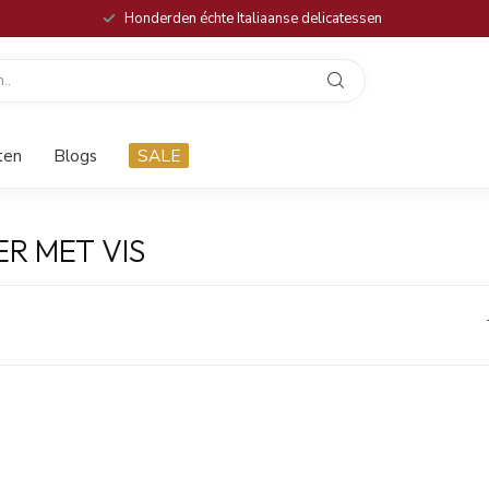
Honderden échte Italiaanse delicatessen
ten
Blogs
SALE
R MET VIS