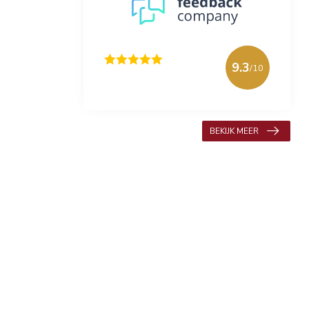
9.3
/10
618 beoordelingen
BEKIJK MEER