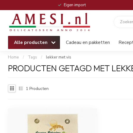
Eigen import
Alle producten
Cadeau en pakketten
Recep
Home
/
Tags
/
lekker met vis
PRODUCTEN GETAGD MET LEKKE
1
Producten