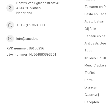
Beatrix van Egmondstraat 45
Tomaten en P
4133 HP Vianen
Nederland
Pesto en Tap
Aceto Balsam
+31 (0)85 060 9388
Olijfolie
Cadeau en pa
info@amesi.nl
Antipasti, vl
KVK nummer:
89106296
Zoet
btw-nummer:
NL864880893B01
Kruiden, Bouil
Meel, Cracke
Truffel
Borrel
Dranken
Glutenvrij
Recepten