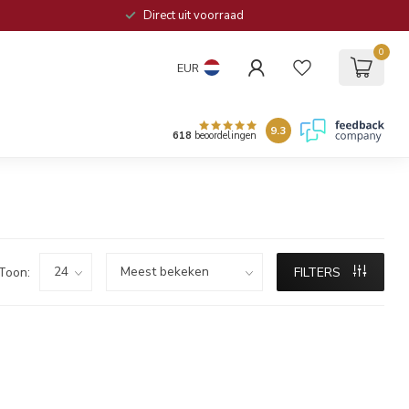
Direct uit voorraad
0
EUR
9.3
618
beoordelingen
Toon:
FILTERS