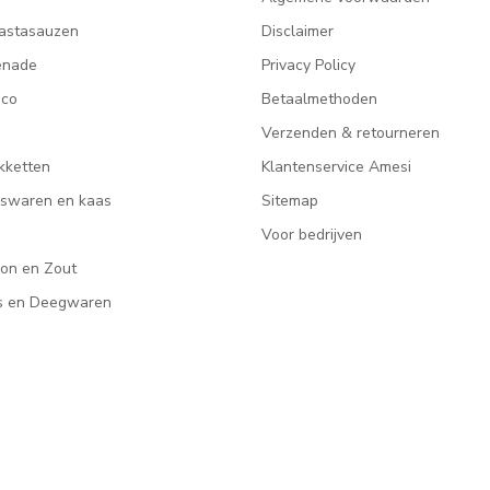
astasauzen
Disclaimer
enade
Privacy Policy
ico
Betaalmethoden
Verzenden & retourneren
kketten
Klantenservice Amesi
eeswaren en kaas
Sitemap
Voor bedrijven
lon en Zout
rs en Deegwaren