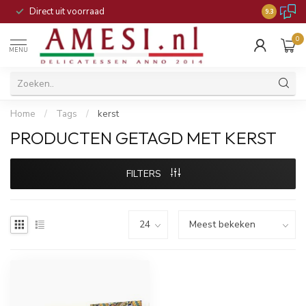
Direct uit voorraad
9.3
0
MENU
Home
/
Tags
/
kerst
PRODUCTEN GETAGD MET KERST
FILTERS