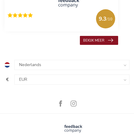
9.3
/10
618 beoordelingen
BEKIJK MEER
€