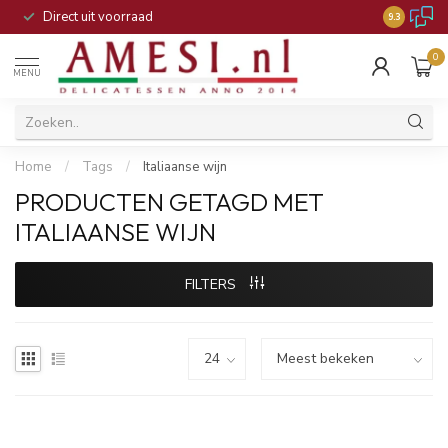
Direct uit voorraad
9.3
0
MENU
Home
/
Tags
/
Italiaanse wijn
PRODUCTEN GETAGD MET
ITALIAANSE WIJN
FILTERS