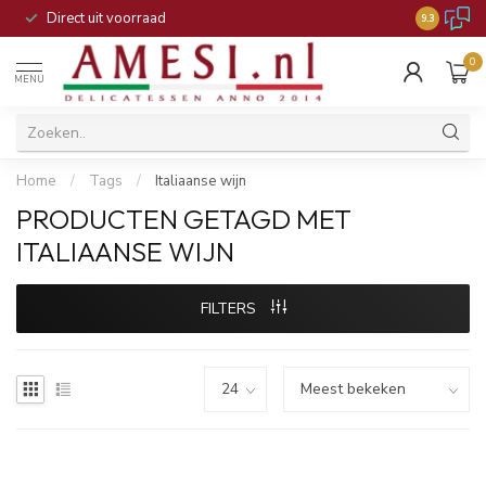
Direct uit voorraad
9.3
0
MENU
Home
/
Tags
/
Italiaanse wijn
PRODUCTEN GETAGD MET
ITALIAANSE WIJN
FILTERS