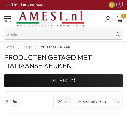
Direct uit voorraad
9.3
0
MENU
Home
/
Tags
/
Italiaanse keuken
PRODUCTEN GETAGD MET
ITALIAANSE KEUKEN
FILTERS