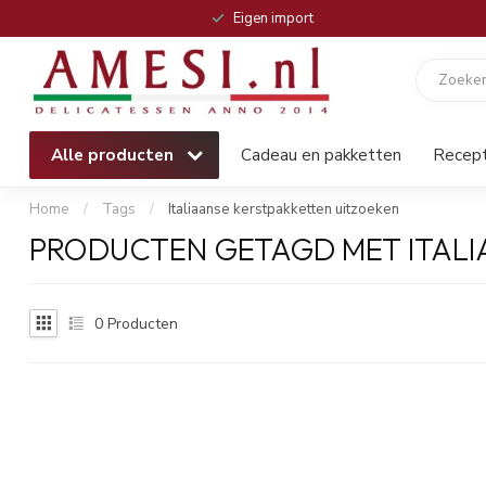
Eigen import
Alle producten
Cadeau en pakketten
Recep
Home
/
Tags
/
Italiaanse kerstpakketten uitzoeken
PRODUCTEN GETAGD MET ITALI
0
Producten