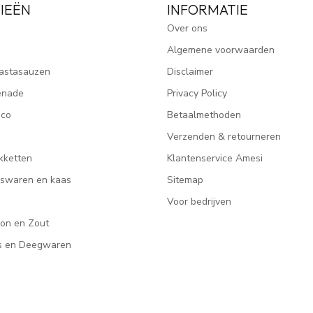
IEËN
INFORMATIE
Over ons
Algemene voorwaarden
astasauzen
Disclaimer
enade
Privacy Policy
ico
Betaalmethoden
Verzenden & retourneren
kketten
Klantenservice Amesi
eeswaren en kaas
Sitemap
Voor bedrijven
lon en Zout
rs en Deegwaren