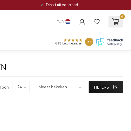
Direct uit voorraad
0
EUR
9.3
618
beoordelingen
EN
Toon:
FILTERS