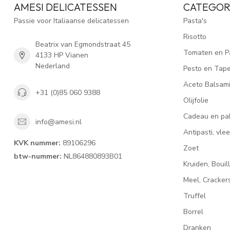
AMESI DELICATESSEN
CATEGOR
Passie voor Italiaanse delicatessen
Pasta's
Risotto
Beatrix van Egmondstraat 45
Tomaten en P
4133 HP Vianen
Nederland
Pesto en Tap
Aceto Balsam
+31 (0)85 060 9388
Olijfolie
Cadeau en pa
info@amesi.nl
Antipasti, vl
KVK nummer:
89106296
Zoet
btw-nummer:
NL864880893B01
Kruiden, Bouil
Meel, Cracke
Truffel
Borrel
Dranken