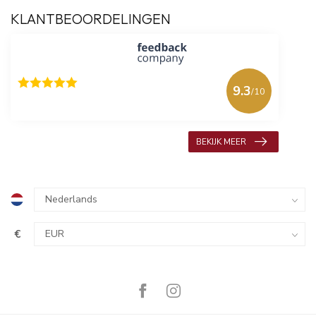
KLANTBEOORDELINGEN
9.3
/10
618 beoordelingen
BEKIJK MEER
€