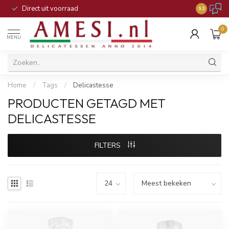
Direct uit voorraad
9.3
0
MENU
Home
/
Tags
/
Delicastesse
PRODUCTEN GETAGD MET
DELICASTESSE
FILTERS