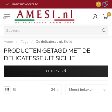
Direct uit voorraad
9.3
0
MENU
Home
/
Tags
/
De delicatesse uit Sicilie
PRODUCTEN GETAGD MET DE
DELICATESSE UIT SICILIE
FILTERS