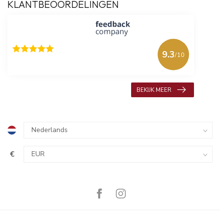
KLANTBEOORDELINGEN
9.3
/10
618 beoordelingen
BEKIJK MEER
€