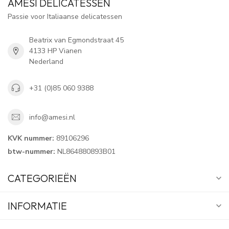
AMESI DELICATESSEN
Passie voor Italiaanse delicatessen
Beatrix van Egmondstraat 45
4133 HP Vianen
Nederland
+31 (0)85 060 9388
info@amesi.nl
KVK nummer:
89106296
btw-nummer:
NL864880893B01
CATEGORIEËN
INFORMATIE