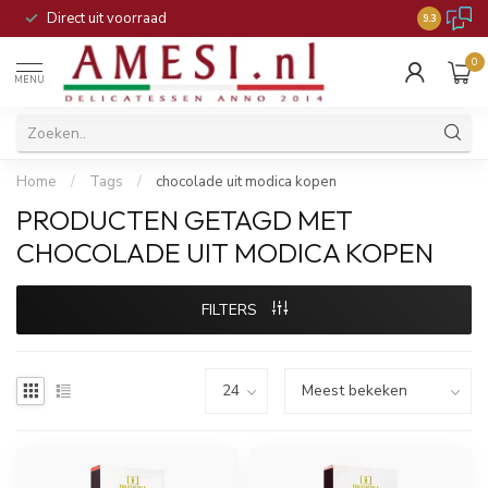
Direct uit voorraad
9.3
0
MENU
Home
/
Tags
/
chocolade uit modica kopen
PRODUCTEN GETAGD MET
CHOCOLADE UIT MODICA KOPEN
FILTERS