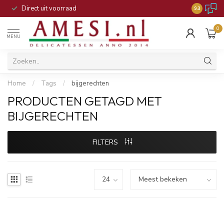
Direct uit voorraad
9.3
0
MENU
Home
/
Tags
/
bijgerechten
PRODUCTEN GETAGD MET
BIJGERECHTEN
FILTERS