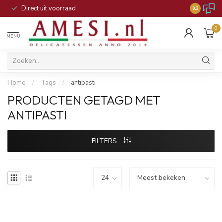
Direct uit voorraad
9.3
0
MENU
Home
/
Tags
/
antipasti
PRODUCTEN GETAGD MET
ANTIPASTI
FILTERS