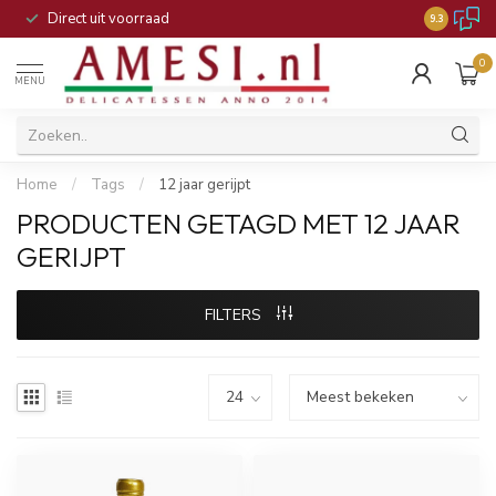
Direct uit voorraad
9.3
0
MENU
Home
/
Tags
/
12 jaar gerijpt
PRODUCTEN GETAGD MET 12 JAAR
GERIJPT
FILTERS