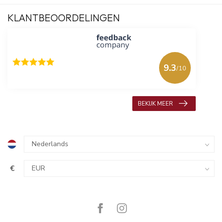
KLANTBEOORDELINGEN
9.3
/10
618 beoordelingen
BEKIJK MEER
€