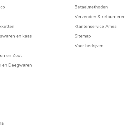
ico
Betaalmethoden
Verzenden & retourneren
kketten
Klantenservice Amesi
eeswaren en kaas
Sitemap
Voor bedrijven
lon en Zout
rs en Deegwaren
na