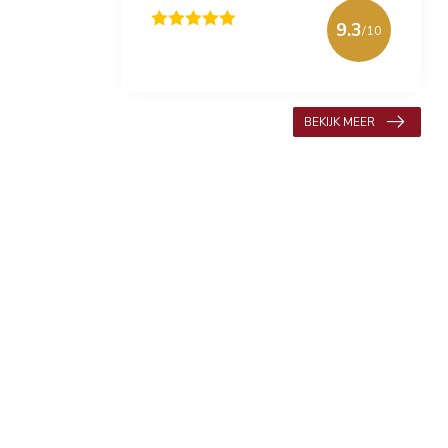
9.3
/10
618 beoordelingen
BEKIJK MEER