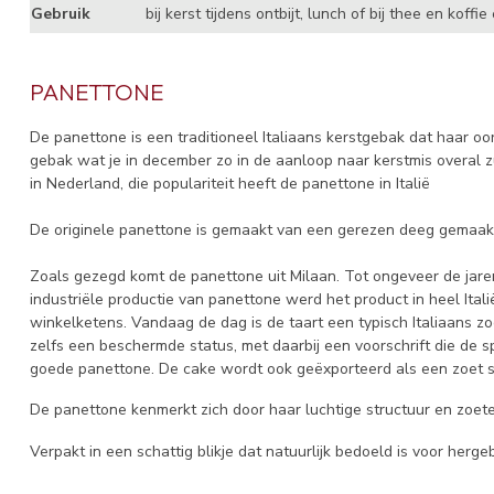
Gebruik
bij kerst tijdens ontbijt, lunch of bij thee en koffi
PANETTONE
De panettone is een traditioneel Italiaans kerstgebak dat haar oors
gebak wat je in december zo in de aanloop naar kerstmis overal zu
in Nederland, die populariteit heeft de panettone in Italië
De originele panettone is gemaakt van een gerezen deeg gemaakt 
Zoals gezegd komt de panettone uit Milaan. Tot ongeveer de jaren
industriële productie van panettone werd het product in heel Itali
winkelketens. Vandaag de dag is de taart een typisch Italiaans zo
zelfs een beschermde status, met daarbij een voorschrift die de s
goede panettone. De cake wordt ook geëxporteerd als een zoet s
De panettone kenmerkt zich door haar luchtige structuur en zoete
Verpakt in een schattig blikje dat natuurlijk bedoeld is voor hergeb