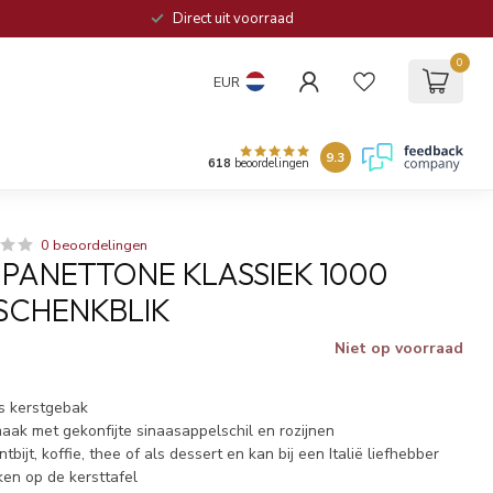
Direct uit voorraad
0
EUR
9.3
618
beoordelingen
0 beoordelingen
PANETTONE KLASSIEK 1000
SCHENKBLIK
Niet op voorraad
w
ns kerstgebak
aak met gekonfijte sinaasappelschil en rozijnen
ntbijt, koffie, thee of als dessert en kan bij een Italië liefhebber
eken op de kersttafel