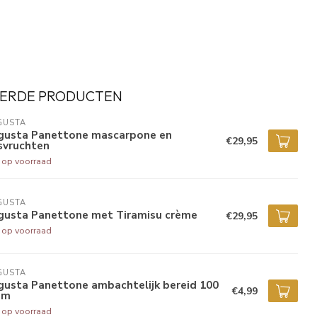
ERDE PRODUCTEN
GUSTA
gusta Panettone mascarpone en
€29,95
svruchten
t op voorraad
GUSTA
gusta Panettone met Tiramisu crème
€29,95
t op voorraad
GUSTA
gusta Panettone ambachtelijk bereid 100
€4,99
am
t op voorraad