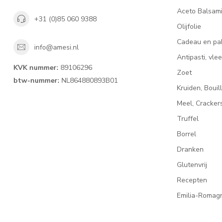
Aceto Balsam
+31 (0)85 060 9388
Olijfolie
Cadeau en pa
info@amesi.nl
Antipasti, vl
KVK nummer:
89106296
Zoet
btw-nummer:
NL864880893B01
Kruiden, Bouil
Meel, Cracke
Truffel
Borrel
Dranken
Glutenvrij
Recepten
Emilia-Romag