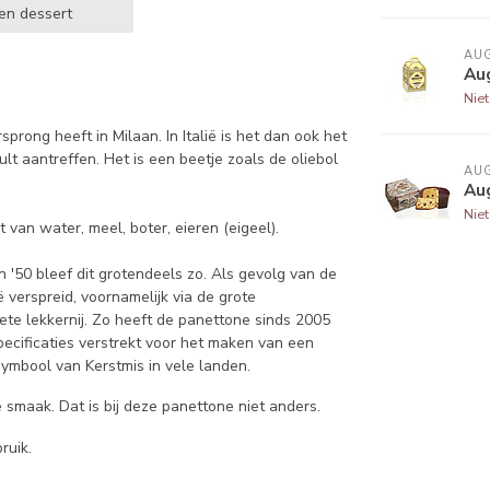
e en dessert
AU
Au
Nie
prong heeft in Milaan. In Italië is het dan ook het
lt aantreffen. Het is een beetje zoals de oliebol
AU
Au
Nie
van water, meel, boter, eieren (eigeel).
 '50 bleef dit grotendeels zo. Als gevolg van de
ë verspreid, voornamelijk via de grote
ete lekkernij. Zo heeft de panettone sinds 2005
pecificaties verstrekt voor het maken van een
ymbool van Kerstmis in vele landen.
 smaak. Dat is bij deze panettone niet anders.
ruik.