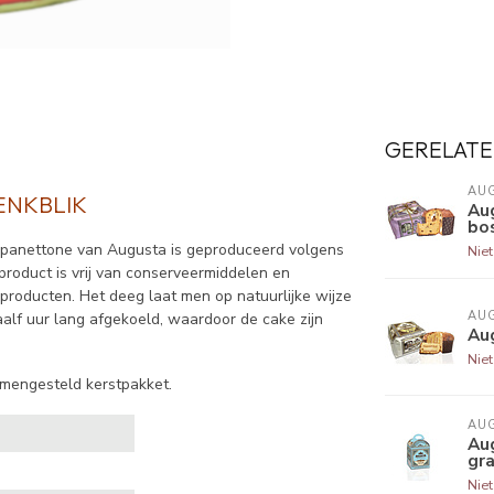
GERELATE
AU
ENKBLIK
Au
bo
e panettone van Augusta is geproduceerd volgens
Nie
it product is vrij van conserveermiddelen en
 producten. Het deeg laat men op natuurlijke wijze
AU
alf uur lang afgekoeld, waardoor de cake zijn
Au
Nie
amengesteld kerstpakket.
AU
Au
gr
Nie