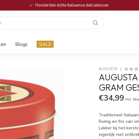
Honderden échte Italiaanse delicatessen
ten
Blogs
SALE
AUGUSTA
AUGUSTA 
GRAM GE
€34,99
Incl. bt
Traditioneel Italiaa
Romig en fris van sm
Lekker bij het kersto
eigenlijk niet ontbr