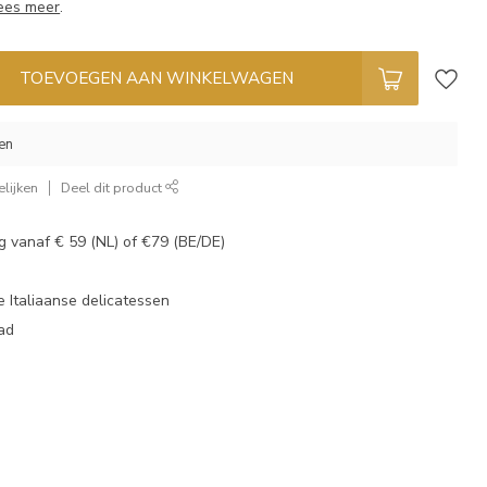
ees meer
.
TOEVOEGEN AAN WINKELWAGEN
en
lijken
Deel dit product
g vanaf € 59 (NL) of €79 (BE/DE)
 Italiaanse delicatessen
aad