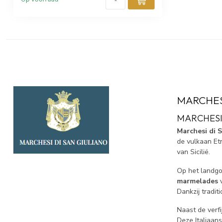
MARCHES
MARCHESI 
Marchesi di 
de vulkaan Et
van Sicilië.
Op het landgo
marmelades
v
Dankzij tradi
Naast de verf
Deze Italiaan