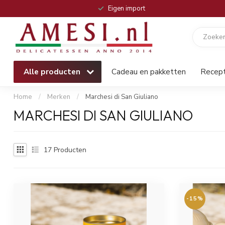
Eigen import
Alle producten
Cadeau en pakketten
Recep
Home
/
Merken
/
Marchesi di San Giuliano
MARCHESI DI SAN GIULIANO
17
Producten
-15%