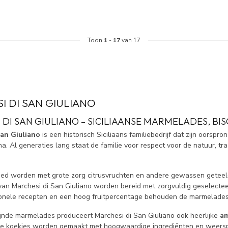
Toon
1
-
17
van 17
I DI SAN GIULIANO
DI SAN GIULIANO – SICILIAANSE MARMELADES, BIS
San Giuliano
is een historisch Siciliaans familiebedrijf dat zijn oorspr
na. Al generaties lang staat de familie voor respect voor de natuur, 
ed worden met grote zorg citrusvruchten en andere gewassen getee
an Marchesi di San Giuliano worden bereid met zorgvuldig geselectee
tionele recepten en een hoog fruitpercentage behouden de marmelades 
ijnde marmelades produceert Marchesi di San Giuliano ook heerlijke
am
se koekjes worden gemaakt met hoogwaardige ingrediënten en weerspiege