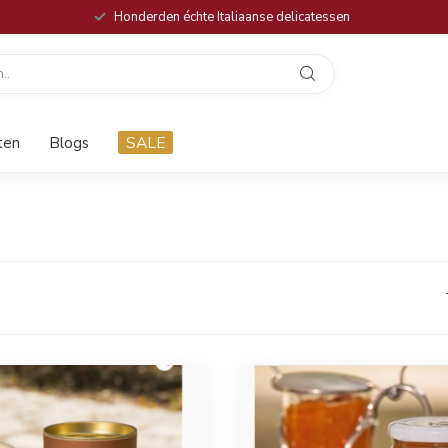
Honderden échte Italiaanse delicatessen
ten
Blogs
SALE