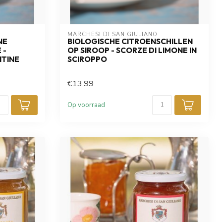
MARCHESI DI SAN GIULIANO
NE
BIOLOGISCHE CITROENSCHILLEN
 -
OP SIROOP - SCORZE DI LIMONE IN
NTINE
SCIROPPO
€13,99
Op voorraad
rief en blijf op
 acties, nieuwe
e Italiaanse
eel meer!