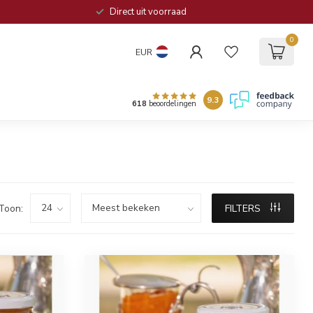
Direct uit voorraad
0
EUR
9.3
618
beoordelingen
Toon:
FILTERS