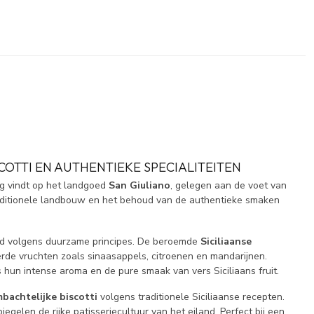
COTTI EN AUTHENTIEKE SPECIALITEITEN
ong vindt op het landgoed
San Giuliano
, gelegen aan de voet van
traditionele landbouw en het behoud van de authentieke smaken
ld volgens duurzame principes. De beroemde
Siciliaanse
rde vruchten zoals sinaasappels, citroenen en mandarijnen.
hun intense aroma en de pure smaak van vers Siciliaans fruit.
bachtelijke biscotti
volgens traditionele Siciliaanse recepten.
len de rijke patisseriecultuur van het eiland. Perfect bij een