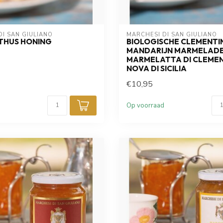
I SAN GIULIANO
MARCHESI DI SAN GIULIANO
THUS HONING
BIOLOGISCHE CLEMENTI
MANDARIJN MARMELADE
MARMELATTA DI CLEME
NOVA DI SICILIA
€10,95
Op voorraad
Meld u aan voor de nieuwsb
de hoogte van wekelijkse
producten, authentiek
recepten en nog v