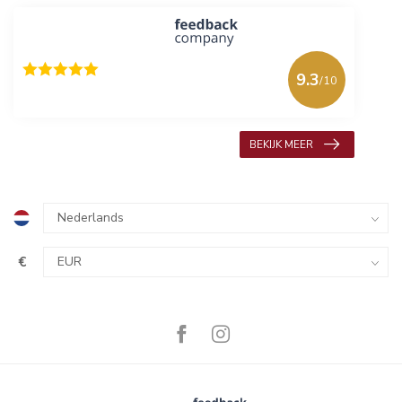
9.3
/10
618 beoordelingen
BEKIJK MEER
€