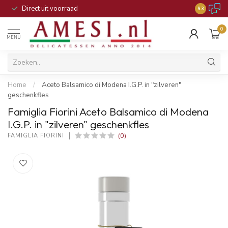
Direct uit voorraad
9.3
0
MENU
Home
/
Aceto Balsamico di Modena I.G.P. in "zilveren"
geschenkfles
Famiglia Fiorini Aceto Balsamico di Modena
I.G.P. in "zilveren" geschenkfles
(0)
FAMIGLIA FIORINI