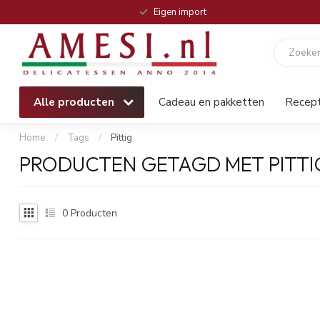
Eigen import
Alle producten
Cadeau en pakketten
Recep
Home
/
Tags
/
Pittig
PRODUCTEN GETAGD MET PITTI
0
Producten