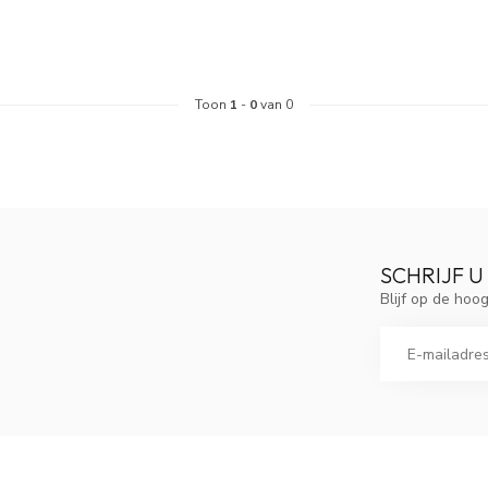
Toon
1
-
0
van 0
SCHRIJF U
Blijf op de ho