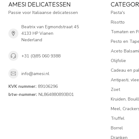
AMESI DELICATESSEN
CATEGOR
Passie voor Italiaanse delicatessen
Pasta's
Risotto
Beatrix van Egmondstraat 45
Tomaten en P
4133 HP Vianen
Nederland
Pesto en Tap
Aceto Balsam
+31 (0)85 060 9388
Olijfolie
Cadeau en pa
info@amesi.nl
Antipasti, vl
KVK nummer:
89106296
Zoet
btw-nummer:
NL864880893B01
Kruiden, Bouil
Meel, Cracke
Truffel
Borrel
Dranken