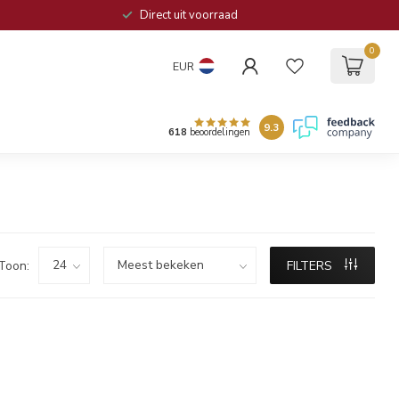
Direct uit voorraad
0
EUR
9.3
618
beoordelingen
Toon:
FILTERS