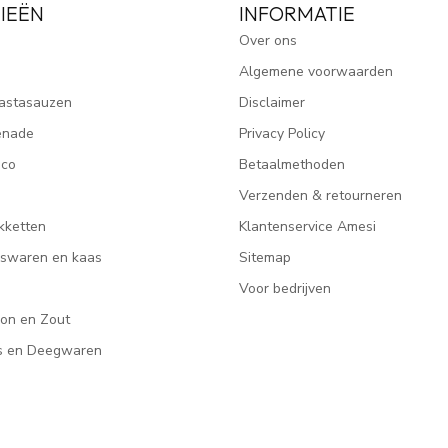
IEËN
INFORMATIE
Over ons
Algemene voorwaarden
astasauzen
Disclaimer
enade
Privacy Policy
ico
Betaalmethoden
Verzenden & retourneren
kketten
Klantenservice Amesi
eeswaren en kaas
Sitemap
Voor bedrijven
lon en Zout
rs en Deegwaren