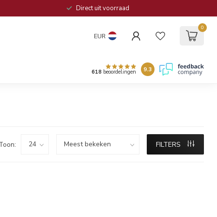
Direct uit voorraad
0
EUR
9.3
618
beoordelingen
Toon:
FILTERS