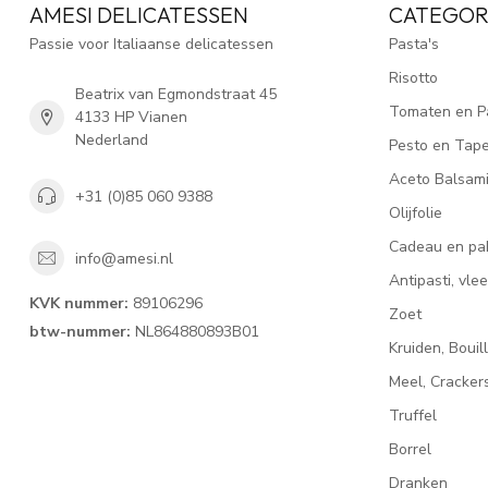
AMESI DELICATESSEN
CATEGOR
Passie voor Italiaanse delicatessen
Pasta's
Risotto
Beatrix van Egmondstraat 45
Tomaten en P
4133 HP Vianen
Nederland
Pesto en Tap
Aceto Balsam
+31 (0)85 060 9388
Olijfolie
Cadeau en pa
info@amesi.nl
Antipasti, vl
KVK nummer:
89106296
Zoet
btw-nummer:
NL864880893B01
Kruiden, Bouil
Meel, Cracke
Truffel
Borrel
Dranken