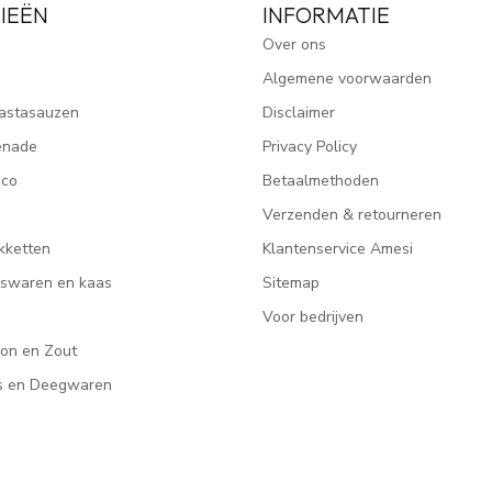
IEËN
INFORMATIE
Over ons
Algemene voorwaarden
astasauzen
Disclaimer
enade
Privacy Policy
ico
Betaalmethoden
Verzenden & retourneren
kketten
Klantenservice Amesi
eeswaren en kaas
Sitemap
Voor bedrijven
lon en Zout
rs en Deegwaren