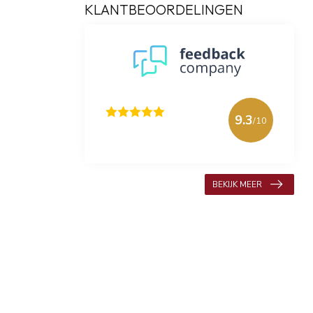
KLANTBEOORDELINGEN
9.3
/10
618 beoordelingen
BEKIJK MEER