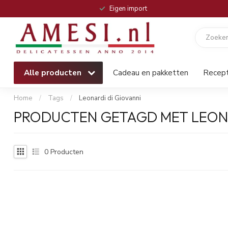
Eigen import
Alle producten
Cadeau en pakketten
Recep
Home
/
Tags
/
Leonardi di Giovanni
PRODUCTEN GETAGD MET LEONA
0
Producten