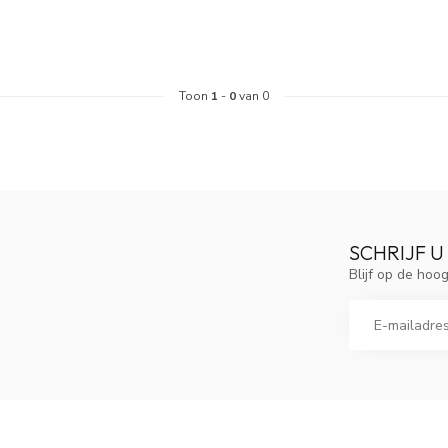
Toon
1
-
0
van 0
SCHRIJF U
Blijf op de ho