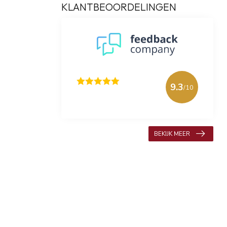
KLANTBEOORDELINGEN
9.3
/10
618 beoordelingen
BEKIJK MEER