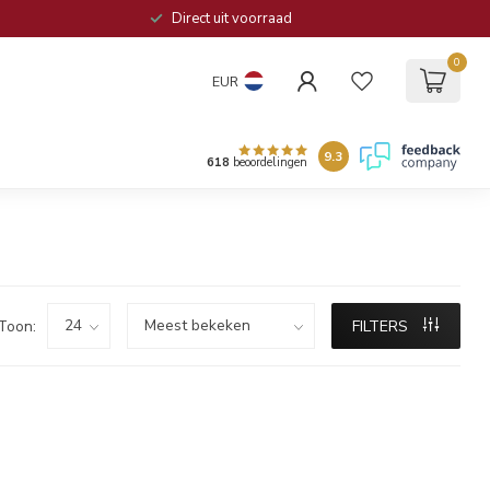
Direct uit voorraad
0
EUR
9.3
618
beoordelingen
Toon:
FILTERS