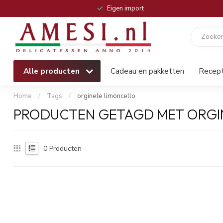
Eigen import
Alle producten
Cadeau en pakketten
Recep
Home
/
Tags
/
orginele limoncello
PRODUCTEN GETAGD MET ORGI
0
Producten