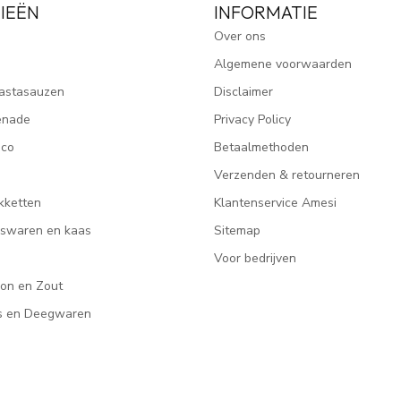
IEËN
INFORMATIE
Over ons
Algemene voorwaarden
astasauzen
Disclaimer
enade
Privacy Policy
ico
Betaalmethoden
Verzenden & retourneren
kketten
Klantenservice Amesi
eeswaren en kaas
Sitemap
Voor bedrijven
lon en Zout
rs en Deegwaren