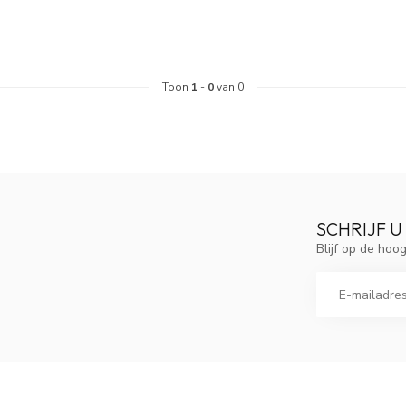
Toon
1
-
0
van 0
SCHRIJF U
Blijf op de ho