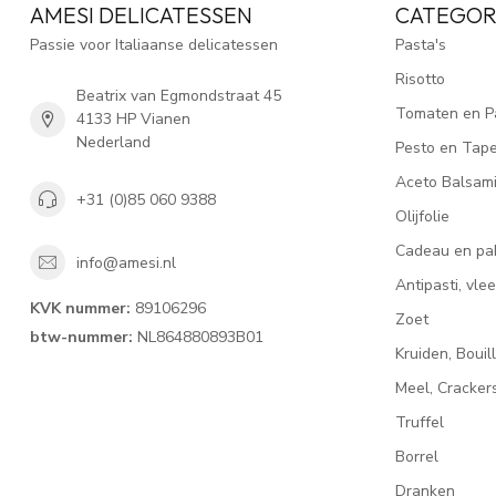
AMESI DELICATESSEN
CATEGOR
Passie voor Italiaanse delicatessen
Pasta's
Risotto
Beatrix van Egmondstraat 45
Tomaten en P
4133 HP Vianen
Nederland
Pesto en Tap
Aceto Balsam
+31 (0)85 060 9388
Olijfolie
Cadeau en pa
info@amesi.nl
Antipasti, vl
KVK nummer:
89106296
Zoet
btw-nummer:
NL864880893B01
Kruiden, Bouil
Meel, Cracke
Truffel
Borrel
Dranken